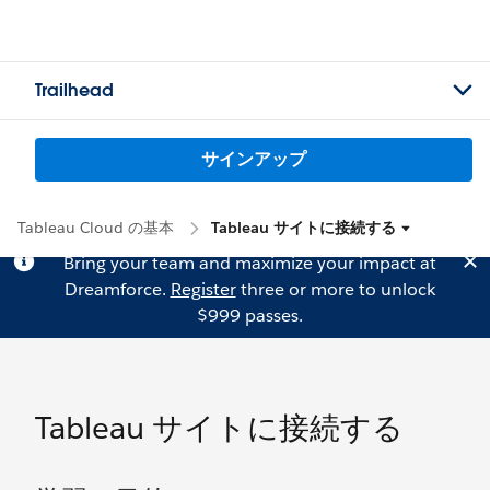
Trailhead
サインアップ
Tableau Cloud の基本
Tableau サイトに接続する
Bring your team and maximize your impact at
Dreamforce.
Register
three or more to unlock
$999 passes.
Tableau サイトに接続する