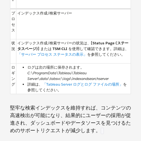
プ
インデックス作成/検索サーバー
ロ
セ
ス
状
インデックス作成/検索サーバーの状況は、
[Status Page (ステー
況
タスページ)]
または
TSM CLI
を使用して確認できます。詳細は、
「サーバー プロセス ステータスの表示」
を参照してください。
ロ
ログは次の場所に保存されます。
ギ
C:\ProgramData\Tableau\Tableau
ン
Server\data\tabsvc\logs\indexandsearchserver
グ
詳細は、
「Tableau Server ログとログ ファイルの場所」
を
参照してください。
堅牢な検索インデックスを維持すれば、コンテンツの
高速検出が可能になり、結果的にユーザーの採用が促
進され、ダッシュボードやデータソースを見つけるた
めのサポートリクエストが減少します。