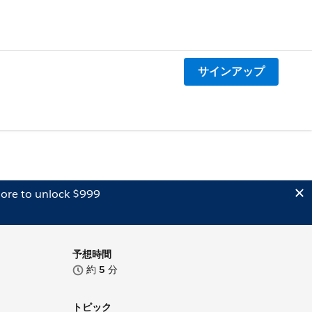
サインアップ
ore to unlock $999
予想時間
約
5
分
トピック