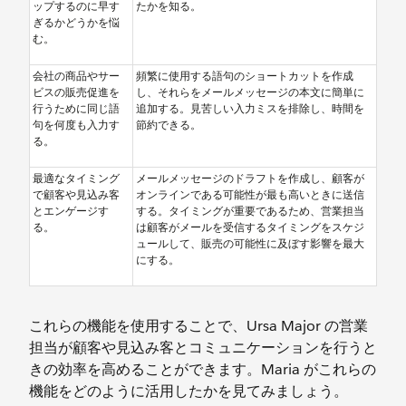
ップするのに早す
たかを知る。
ぎるかどうかを悩
む。
会社の商品やサー
頻繁に使用する語句のショートカットを作成
ビスの販売促進を
し、それらをメールメッセージの本文に簡単に
行うために同じ語
追加する。見苦しい入力ミスを排除し、時間を
句を何度も入力す
節約できる。
る。
最適なタイミング
メールメッセージのドラフトを作成し、顧客が
で顧客や見込み客
オンラインである可能性が最も高いときに送信
とエンゲージす
する。タイミングが重要であるため、営業担当
る。
は顧客がメールを受信するタイミングをスケジ
ュールして、販売の可能性に及ぼす影響を最大
にする。
これらの機能を使用することで、Ursa Major の営業
担当が顧客や見込み客とコミュニケーションを行うと
きの効率を高めることができます。Maria がこれらの
機能をどのように活用したかを見てみましょう。