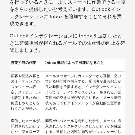
を行っているときに、よりスマートに作業できる手段
をさらに提供したいと考えています。Outlook イン
テグレーションに Inbox を追加することでそれを実
現できます。
Outlook インテグレーションに Inbox を追加したと
きに営業担当が得られるメールでの生産性の向上を確
認しましょう。
営業担当の作業
Inbox 機能によって可能になること
顧客や見込み客と
メールメッセージにカレンダーから直接、空い
のミーティングの
ている時間枠を挿入する。受信者が最も都合が
スケジュール設
良い時間を選択すると、インテグレーションに
定。スケジュール
よってミーティングがスケジュールされる。営
を設定するために
業担当の空き状況が変更されると、メール送信
何度もやりとりを
後であってもタイムスロットが自動的に更新さ
行うことが多い。
れます。
送信したメールが
顧客がいつメールを開封したかや、メールに挿
開封されたかどう
入されたリンクをクリックしたかどうかを確認
かや、フォローア
する。送信した内容に顧客がいつエンゲージし