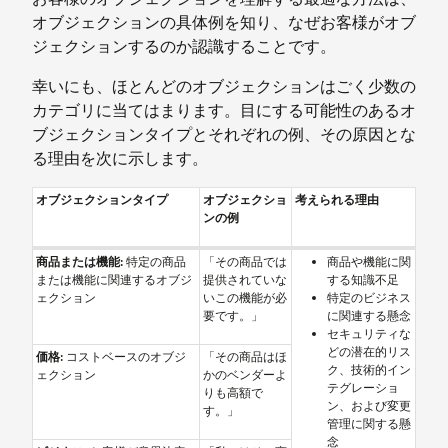
オブジェクションの具体例を知り、なぜお客様がオブ
ジェクションするのか認識することです。
幸いにも、ほとんどのオブジェクションはごく少数の
カテゴリに当てはまります。目にする可能性のあるオ
ブジェクションタイプとそれぞれの例、その原因とな
る理由を次に示します。
オブジェクションタイプ
オブジェクショ
考えられる理由
ンの例
商品または機能:
特定の商品
「その商品では
商品や機能に関
または機能に関連するオブジ
提供されていな
する知識不足
ェクション
いこの機能が必
特定のビジネス
要です。」
に関連する懸念
セキュリティな
どの潜在的リス
価格:
コストベースのオブジ
「その商品はほ
ク、技術的イン
ェクション
かのベンダーよ
テグレーショ
りも高額で
ン、および変更
す。」
管理に関する懸
念