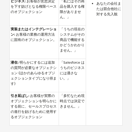
ビジネス:
お客様が意思決定
「私にはその商
あなたの会社ま
を下す妨げとなる権限ベース
品を購入する権
たは競合他社に
のオブジェクション
限がありませ
対する先入観
ん。」
実装またはインテグレーショ
「うちの現在の
ン:
お客様の業務の運用方法
システムがその
に固有のオブジェクション。
商品で機能する
かどうかわかり
ません。」
潜在:
明らかにするには追加
「Salesforce は
の質問が必要なオブジェクシ
うちのビジネス
ョン (ほかのあらゆるオブジ
には適さな
ェクションタイプになり得ま
い。」
す)
引き延ばし:
お客様が実際の
「多忙なため現
オブジェクションを明らかに
時点では決定で
する前に、セールスプロセス
きません。」
の進行を妨げるために使用す
るオブジェクション