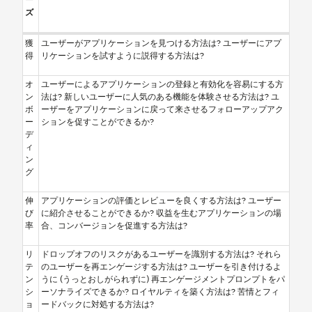
ズ
獲
ユーザーがアプリケーションを見つける方法は? ユーザーにアプ
得
リケーションを試すように説得する方法は?
オ
ユーザーによるアプリケーションの登録と有効化を容易にする方
ン
法は? 新しいユーザーに人気のある機能を体験させる方法は? ユ
ボ
ーザーをアプリケーションに戻って来させるフォローアップアク
ー
ションを促すことができるか?
デ
ィ
ン
グ
伸
アプリケーションの評価とレビューを良くする方法は? ユーザー
び
に紹介させることができるか? 収益を生むアプリケーションの場
率
合、コンバージョンを促進する方法は?
リ
ドロップオフのリスクがあるユーザーを識別する方法は? それら
テ
のユーザーを再エンゲージする方法は? ユーザーを引き付けるよ
ン
うに (うっとおしがられずに) 再エンゲージメントプロンプトをパ
シ
ーソナライズできるか? ロイヤルティを築く方法は? 苦情とフィ
ョ
ードバックに対処する方法は?