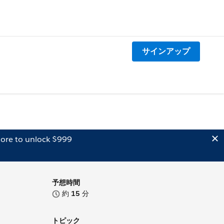
サインアップ
ore to unlock $999
予想時間
約
15
分
トピック