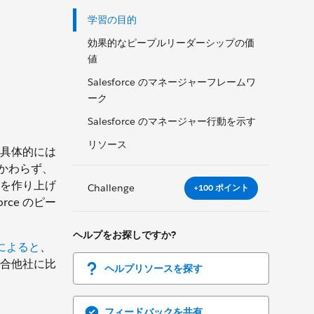
学習の目的
効果的なピープルリーダーシップの価
値
Salesforce のマネージャーフレームワ
ーク
Salesforce のマネージャー行動を示す
リソース
具体的には
かかわらず、
を作り上げ
Challenge
+100 ポイント
rce のピー
ヘルプをお探しですか?
p によると
、
競合他社に比
ヘルプリソースを探す
フィードバックを共有