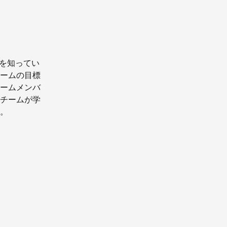
任を知ってい
チームの目標
チームメンバ
。チームが学
)。