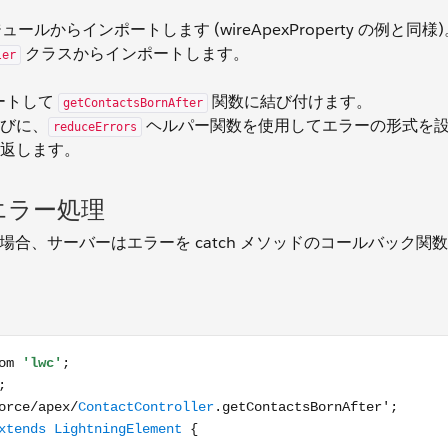
ュールからインポートします (wireApexProperty の例と同様)
クラスからインポートします。
ler
ートして
関数に結び付けます。
getContactsBornAfter
たびに、
ヘルパー関数を使用してエラーの形式を
reduceErrors
返します。
エラー処理
する場合、サーバーはエラーを catch メソッドのコールバック関
mport { reduceErrors } from 'c/ldsUtils'; import getContactsB