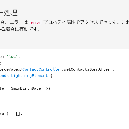
ー処理
場合、エラーは
プロパティ属性でアクセスできます。こ
error
ている場合に有効です。
mport { reduceErrors } from 'c/ldsUtils'; import getContacts