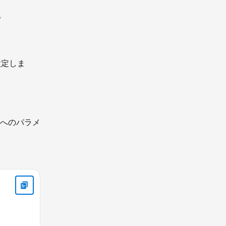
。
設定しま
数へのパラメ
ornAfter from '@salesforce/apex/ContactController.getContacts