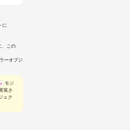
トに
に、この
ラーオブジ
モジ
s
て実装さ
ジェク