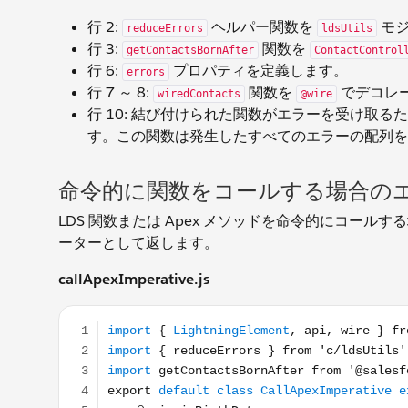
行 2:
ヘルパー関数を
モジ
reduceErrors
ldsUtils
行 3:
関数を
getContactsBornAfter
ContactControl
行 6:
プロパティを定義します。
errors
行 7 ～ 8:
関数を
でデコレ
wiredContacts
@wire
行 10: 結び付けられた関数がエラーを受け取る
す。この関数は発生したすべてのエラーの配列を
命令的に関数をコールする場合の
LDS 関数または Apex メソッドを命令的にコール
ーターとして返します。
callApexImperative.js
import { LightningElement, api, wire } from 'lwc'; i