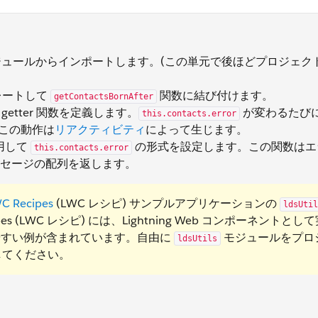
ュールからインポートします。(この単元で後ほどプロジェク
レートして
関数に結び付けます。
getContactsBornAfter
etter 関数を定義します。
が変わるたび
this.contacts.error
この動作は
リアクティビティ
によって生じます。
用して
の形式を設定します。この関数はエ
this.contacts.error
セージの配列を返します。
C Recipes
(LWC レシピ) サンプルアプリケーションの
ldsUtil
 (LWC レシピ) には、Lightning Web コンポーネントとし
やすい例が含まれています。自由に
モジュールをプロ
ldsUtils
してください。