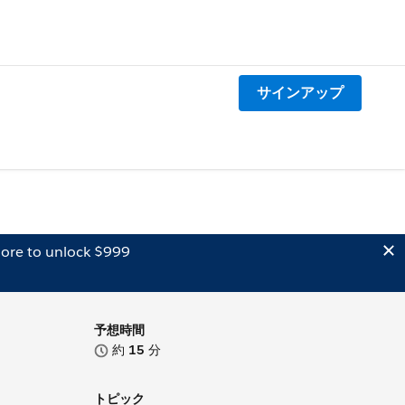
サインアップ
ore to unlock $999
予想時間
約
15
分
トピック