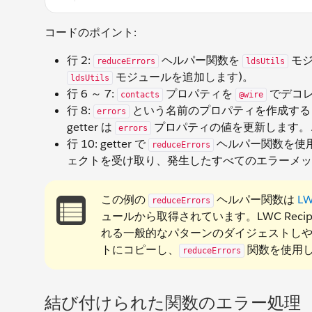
コードのポイント:
行 2:
ヘルパー関数を
モジ
reduceErrors
ldsUtils
モジュールを追加します)。
ldsUtils
行 6 ～ 7:
プロパティを
でデコ
contacts
@wire
行 8:
という名前のプロパティを作成する g
errors
getter は
プロパティの値を更新します。
errors
行 10: getter で
ヘルパー関数を使
reduceErrors
ェクトを受け取り、発生したすべてのエラーメッ
この例の
ヘルパー関数は
LW
reduceErrors
ュールから取得されています。LWC Recipes
れる一般的なパターンのダイジェストし
トにコピーし、
関数を使用
reduceErrors
結び付けられた関数のエラー処理