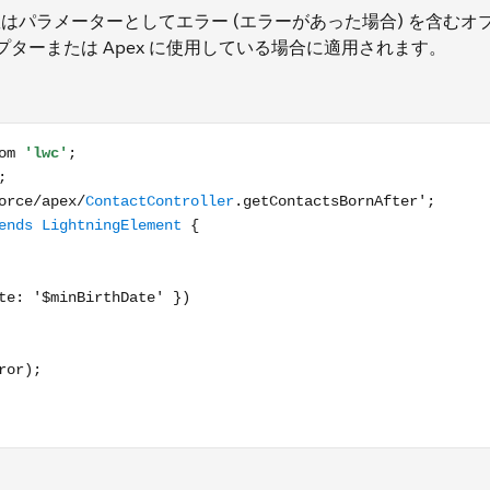
パラメーターとしてエラー (エラーがあった場合) を含むオ
ダプターまたは Apex に使用している場合に適用されます。
mport { reduceErrors } from 'c/ldsUtils'; import getContacts