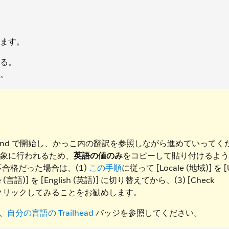
ます。
る。
。
 Playground で開始し、かっこ内の翻訳を参照しながら進めていってく
を対象に行われるため、
英語の値のみ
をコピーして貼り付けるよう
が不合格だった場合は、(1)
この手順
に従って [Locale (地域)] を [
e (言語)] を [English (英語)] に切り替えてから、(3) [Check
] ボタンをクリックしてみることをお勧めします。
は、
自分の言語の Trailhead
バッジを参照してください。