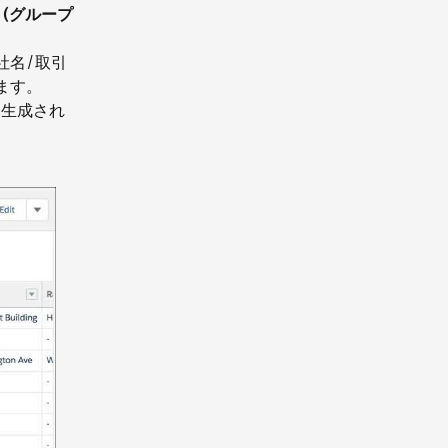
up (グループ
 (会社名/取引
します。
動生成され