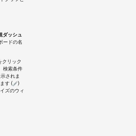
(新規ダッシュ
ュボードの名
をクリック
、検索条件
表示されま
す (
)
イズのウィ