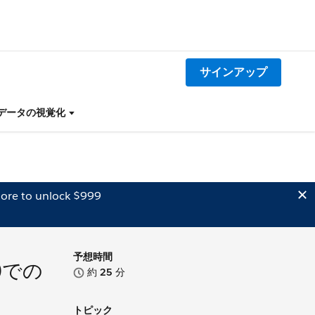
サインアップ
ー)でのデータの視覚化
ore to unlock $999
予想時間
ー)での
約
25
分
トピック