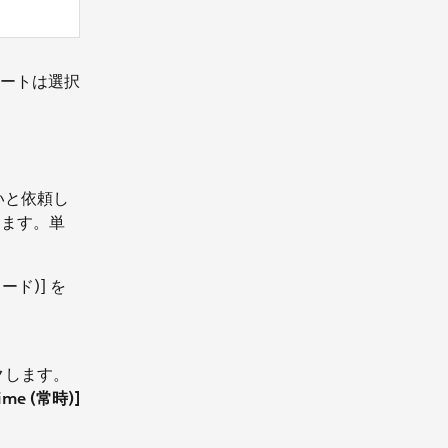
ートは選択
しいと依頼し
します。単
ード)] を
クします。
Time (常時)]