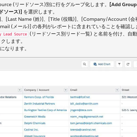
Source (リードソース)別に行をグループ化します。
[Add Gro
リードソース)]
を選択します。
]、[Last Name (姓)]、[Title (役職)]、[Company/Account
番地)]、[Email (メール)] の各列がレポートに含まれていることを確認
(リードソース別リード一覧) と名前を付け、自
y Lead Source
ックします。
になります。