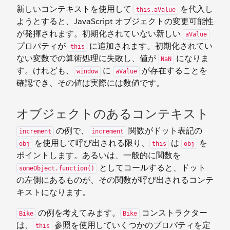
新しいコンテキストを使用して
を代入し
this.aValue
ようとすると、JavaScript オブジェクトの変更可能性
が発揮されます。初期化されていない新しい
aValue
プロパティが
に追加されます。初期化されてい
this
ない変数での算術処理に失敗し、値が
になりま
NaN
す。けれども、
に
が存在することを
window
aValue
確認でき、その値は実際には数値です。
オブジェクトのあるコンテキスト
の例で、
関数がドット表記の
increment
increment
を使用して呼び出される限り、
は
を
obj
this
obj
ポイントします。あるいは、一般的に関数を
としてコールすると、ドット
someObject.function()
の左側にあるものが、その関数が呼び出されるコンテ
キストになります。
の例を考えてみます。
コンストラクター
Bike
Bike
は、
参照を使用していくつかのプロパティを定
this