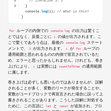
ループの内側での
の出力は驚くこ
for
console.log
とではなく、反復ごとに
の値が出力されます。こ
i
こで驚くであろう点は、最後の
ステート
console.log
メントで、
が出力されます。
が
ループの
3
i
for
通用範囲と思われるものの内側で宣言されているた
め、エラーと思ったかもしれません。けれども、巻き
上げにより、
は実際には
の通用範囲
i
countToThree
に属します。
巻き上げは必ずしも悪いものではありませんが、誤解
されることが多く、変数のリークが発生することや、
変数がコードブロックで再宣言された場合に誤って上
書きされることがあります。こうした誤解に対処する
ために、この言語に
と
が追加され、ブロ
let
const