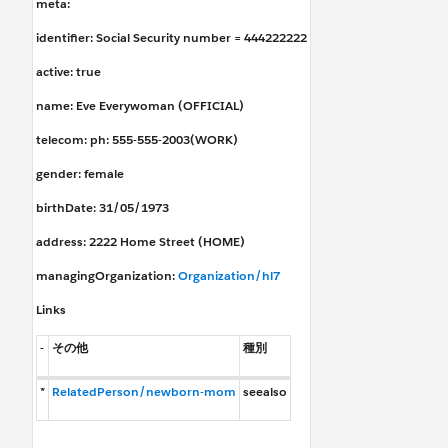
meta
:
identifier
: Social Security number = 444222222
active
: true
name
: Eve Everywoman (OFFICIAL)
telecom
: ph: 555-555-2003(WORK)
gender
: female
birthDate
: 31/05/1973
address
: 2222 Home Street (HOME)
managingOrganization
:
Organization/hl7
Links
-
その他
種別
*
RelatedPerson/newborn-mom
seealso