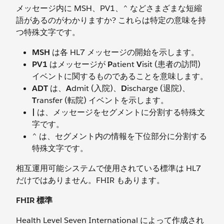
メッセージ内に MSH、PV1、^ などさまざまな短縮
語があるのがわかりますか? これらは特定の意味を持
つ特殊文字です。
MSH
は各 HL7 メッセージの開始を示します。
PV1
はメッセージが
P
atient
V
isit (患者の訪問)
イベントに関するものであることを意味します。
ADT
は、
A
dmit (入院)、
D
ischarge (退院)、
T
ransfer (転院) イベントを示します。
|
は、メッセージをセグメントに分割する特殊文
字です。
^ は、セグメント内の情報を下位部分に分割する
特殊文字です。
相互運用可能システムで使用されている標準は HL7
だけではありません。FHIR もあります。
FHIR 標準
Health Level Seven International によって作成され