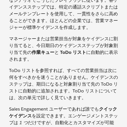
なシナリオでこうしたプレイブックに従います。各ケ
イデンスステップでは、特定の通話スクリプトまたは
メールテンプレートを使用して、一貫性をさらに高め
ることができます。ほとんどの企業では、営業マネー
ジャーが標準ケイデンスを作成します。
マネージャーまたは営業担当が対象をケイデンスに割
り当てると、今日期日のケイデンスステップが対象割
り当て先の
作業キュー
と
ToDo リスト
に自動的に表示
されます。
ToDo リストを参照すれば、すべての営業担当は次に
何をすべきかを迷うことがありません。ケイデンスの
ステップは、期日になると対象割り当て先の ToDo リ
ストに自動的に追加されます。ToDo リストについて
は、次の単元で詳しく見ていきます。
Sales Engagement ユーザーであれば誰でも
クイック
ケイデンス
を設定できます。エンゲージメントステッ
プは
1 つ
だけですが、自動化とカスタマイズが可能