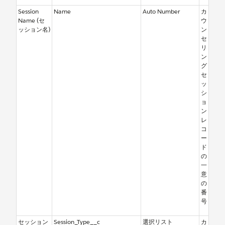
Session
Name
Auto Number
カ
Name (セ
ウ
ッション名)
ン
セ
リ
ン
グ
セ
ッ
シ
ョ
ン
レ
コ
ー
ド
の
一
意
の
番
号
セッション
Session_Type__c
選択リスト
カ