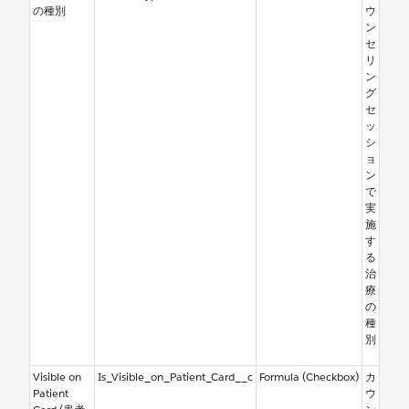
の種別
ウ
ン
セ
リ
ン
グ
セ
ッ
シ
ョ
ン
で
実
施
す
る
治
療
の
種
別
Visible on
Is_Visible_on_Patient_Card__c
Formula (Checkbox)
カ
Patient
ウ