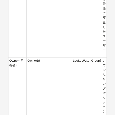
最
後
に
変
更
し
た
ユ
ー
ザ
ー
Owner (所
OwnerId
Lookup(User,Group)
カ
有者)
ウ
ン
セ
リ
ン
グ
セ
ッ
シ
ョ
ン