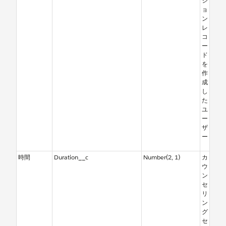
シ
ョ
ン
レ
コ
ー
ド
を
作
成
し
た
ユ
ー
ザ
ー
時間
Duration__c
Number(2, 1)
カ
ウ
ン
セ
リ
ン
グ
セ