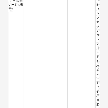
Card (患者
ン
カードに表
セ
示)
リ
ン
グ
セ
ッ
シ
ョ
ン
レ
コ
ー
ド
を
患
者
カ
ー
ド
に
表
示
可
能