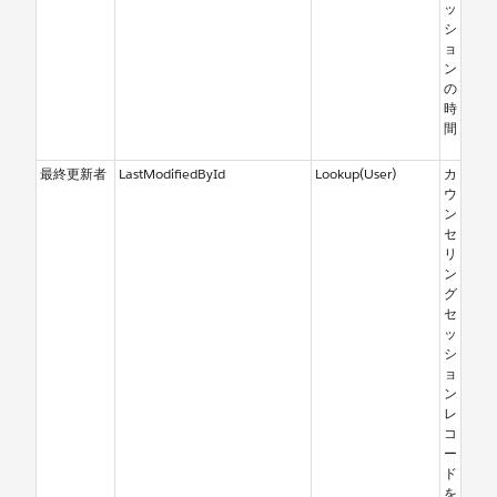
ッ
シ
ョ
ン
の
時
間
最終更新者
LastModifiedById
Lookup(User)
カ
ウ
ン
セ
リ
ン
グ
セ
ッ
シ
ョ
ン
レ
コ
ー
ド
を