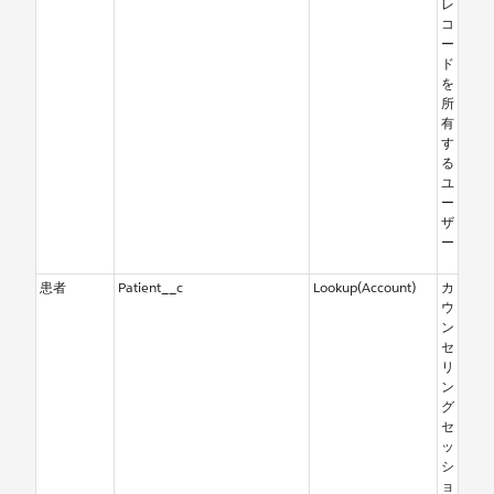
レ
コ
ー
ド
を
所
有
す
る
ユ
ー
ザ
ー
患者
Patient__c
Lookup(Account)
カ
ウ
ン
セ
リ
ン
グ
セ
ッ
シ
ョ