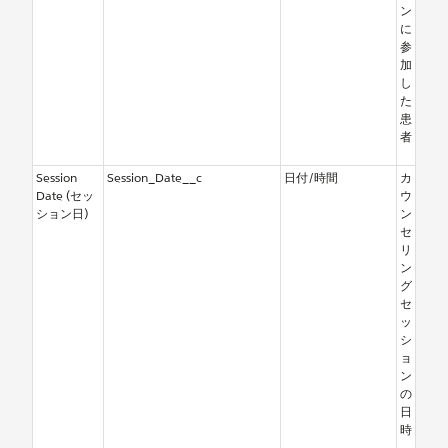
ン
に
参
加
し
た
患
者
Session
Session_Date__c
日付/時間
カ
Date (セッ
ウ
ション日)
ン
セ
リ
ン
グ
セ
ッ
シ
ョ
ン
の
日
時