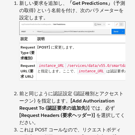
新しい要求を追加し、
「Get Predictions」
(予測
の取得) という名前を付け、次のパラメーターを
設定します。
設定
説明
Request
[POST]
に変更します。
Type (要
求種別)
Request
instance_URL
/services/data/v55.0/smartdatadi
URL (要
と指定します。ここで、
は認証要求から返
instance_URL
求 URL)
前と同じように認証設定 (認証種別とアクセスト
ークン) を指定します。
[Add Authorization
Request To (認証要求の追加先)]
では、必ず
[Request Headers (要求ヘッダー)]
を選択してく
ださい。
これは POST コールなので、リクエストボディ