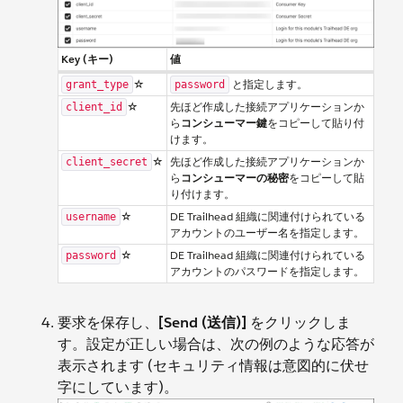
Key (キー)
値
☆
と指定します。
grant_type
password
☆
先ほど作成した接続アプリケーションか
client_id
ら
コンシューマー鍵
をコピーして貼り付
けます。
☆
先ほど作成した接続アプリケーションか
client_secret
ら
コンシューマーの秘密
をコピーして貼
り付けます。
☆
DE Trailhead 組織に関連付けられている
username
アカウントのユーザー名を指定します。
☆
DE Trailhead 組織に関連付けられている
password
アカウントのパスワードを指定します。
要求を保存し、
[Send (送信)]
をクリックしま
す。設定が正しい場合は、次の例のような応答が
表示されます (セキュリティ情報は意図的に伏せ
字にしています)。