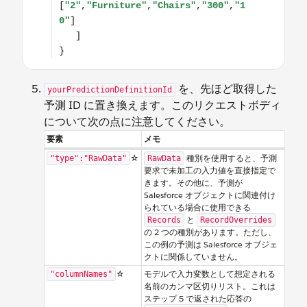
を、先ほど取得した
yourPredictionDefinitionId
予測 ID に置き換えます。このリクエストボディ
について次の点に注意してください。
要素
メモ
☆
種別を使用すると、予測
"type":"RawData"
RawData
要求で未加工の入力値を直接指定で
きます。その他に、予測が
Salesforce オブジェクトに関連付け
られている場合に使用できる
と
Records
RecordOverrides
の 2 つの種別があります。ただし、
この例の予測は Salesforce オブジェ
クトに関係していません。
☆
モデルで入力変数として想定される
"columnNames"
名前のカンマ区切りリスト。これは
ステップ 5 で返された応答の