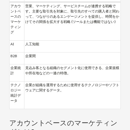
アカウ
営業、マーケティング、サービスチームが連携する戦略で
ントベ
す。主要な取引先を対象に、取引先のすべての購入者と関わ
ースの
って、つながりのあるエンゲージメントを提供し、時間をか
マーケ
けてその関係を拡大する戦略 (ツールまたは機能ではない)
ティン
グ
AI
人工知能
B2B
企業間
企業統
見込み客となる組織のセグメント化に使用できる、企業規模
計
や所在地などの一連の特徴。
テクノ
企業が組織を運用するために使用するテクノロジーやソフト
ロジー
ウェアに関するデータ。
統計デ
ータ
アカウントベースのマーケティン