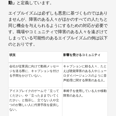
動」
と定義しています。
エイブルイズムは必ずしも悪意に基づくものではあり
ませんが、障害のある人々がほかのすべての人たちと
同じ機会を与えられるようにするための対応が必要で
す。職場やコミュニティで障害のある人々を遠ざけて
しまっている可能性のあるエイブルイズムの例は以下
のとおりです。
状況
影響を受けるコミュニティ
会社が従業員に向けて動画メッセー
キャプションに頼る人々、たと
ジを送る際に、キャプションを付け
えば聴覚障害のある人やニュー
る手間をかけていない。
ロダイバージェンスのように音
声処理に関する障害のある人。
アイスブレイクのゲームで「立って
車椅子を使用している人や移動
ください」や「立ったままでいてく
障害のある人。
ださい」と指示し、立てない人や立
つのが難しい人に代替手段を提供し
ない。