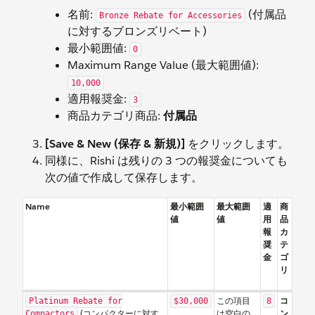
名前:
(付属品
Bronze Rebate for Accessories
に対するブロンズリベート)
最小範囲値:
0
Maximum Range Value (最大範囲値):
10,000
適用報奨金:
3
商品カテゴリ商品:
付属品
[Save & New (保存 & 新規)]
をクリックします。
同様に、Rishi は残りの 3 つの報奨金についても
次の値で作成して保存します。
Name
最小範囲
最大範囲
適
商
値
値
用
品
報
カ
奨
テ
金
ゴ
リ
この項目
コ
Platinum Rebate for
$30,000
8
(コンパクターに対す
は空白の
ン
Compactors