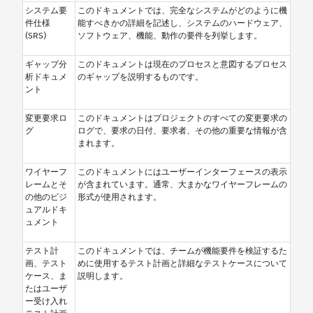
システム要
このドキュメントでは、完全なシステムがどのように機
件仕様
能すべきかの詳細を記述し、システムのハードウェア、
(SRS)
ソフトウェア、機能、動作の要件を列挙します。
ギャップ分
このドキュメントは現在のプロセスと意図するプロセス
析ドキュメ
のギャップを説明するものです。
ント
変更要求ロ
このドキュメントはプロジェクトのすべての変更要求の
グ
ログで、要求の日付、要求者、その他の重要な情報が含
まれます。
ワイヤーフ
このドキュメントにはユーザーインターフェースの表示
レームとそ
が含まれています。通常、大まかなワイヤーフレームの
の他のビジ
形式が使用されます。
ュアルドキ
ュメント
テスト計
このドキュメントでは、チームが機能要件を検証するた
画、テスト
めに使用するテスト計画と詳細なテストケースについて
ケース、ま
説明します。
たはユーザ
ー受け入れ