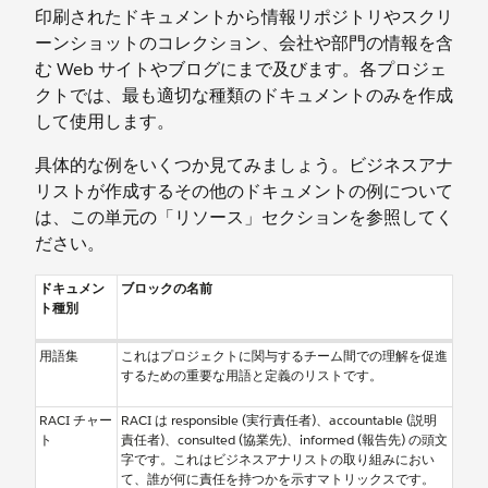
印刷されたドキュメントから情報リポジトリやスクリ
ーンショットのコレクション、会社や部門の情報を含
む Web サイトやブログにまで及びます。各プロジェ
クトでは、最も適切な種類のドキュメントのみを作成
して使用します。
具体的な例をいくつか見てみましょう。ビジネスアナ
リストが作成するその他のドキュメントの例について
は、この単元の「リソース」セクションを参照してく
ださい。
ドキュメン
ブロックの名前
ト種別
用語集
これはプロジェクトに関与するチーム間での理解を促進
するための重要な用語と定義のリストです。
RACI チャー
RACI は responsible (実行責任者)、accountable (説明
ト
責任者)、consulted (協業先)、informed (報告先) の頭文
字です。これはビジネスアナリストの取り組みにおい
て、誰が何に責任を持つかを示すマトリックスです。