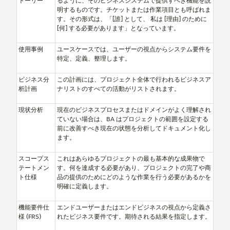
トーリー
るように、そのビジネスシステムで提供すべき機能を説
明するものです。チケットまたは作業項目とも呼ばれま
す。その形式は、「[誰] として、 私は [理由] のために
[何] する必要があります」となっています。
使用事例
ユースケースでは、ユーザーの視点からシステム要件を
特定、定義、整理します。
ビジネス分
この計画には、プロジェクト全体で行われるビジネスア
析計画
ナリストのすべての活動がリストされます。
現状分析
現在のビジネスプロセスまたはドメインがよく理解され
ていない場合は、BA はプロジェクトの範囲を設定する
前に改善すべき現在の状態を分析してドキュメント化し
ます。
スコープス
これはあらゆるプロジェクトの最も基本的な成果物で
テートメン
す。何を達成する必要があり、プロジェクトの完了や商
ト仕様
品の提供のためにどのような作業を行う必要があるかを
明確に定義します。
機能要件仕
エンドユーザーまたはエンドビジネスの視点から定義さ
様 (FRS)
れたビジネス要件です。期待される結果を指定します。