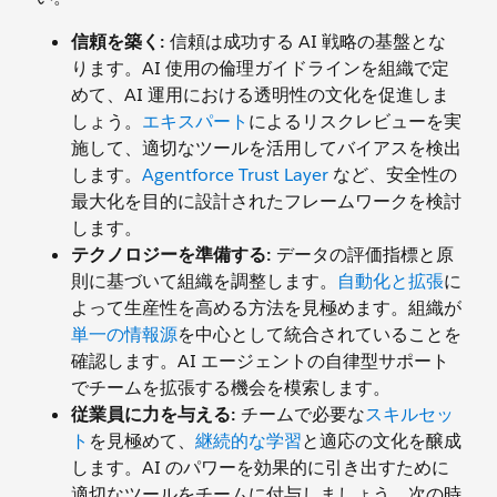
信頼を築く:
信頼は成功する AI 戦略の基盤とな
ります。AI 使用の倫理ガイドラインを組織で定
めて、AI 運用における透明性の文化を促進しま
しょう。
エキスパート
によるリスクレビューを実
施して、適切なツールを活用してバイアスを検出
します。
Agentforce Trust Layer
など、安全性の
最大化を目的に設計されたフレームワークを検討
します。
テクノロジーを準備する:
データの評価指標と原
則に基づいて組織を調整します。
自動化と拡張
に
よって生産性を高める方法を見極めます。組織が
単一の情報源
を中心として統合されていることを
確認します。AI エージェントの自律型サポート
でチームを拡張する機会を模索します。
従業員に力を与える:
チームで必要な
スキルセッ
ト
を見極めて、
継続的な学習
と適応の文化を醸成
します。AI のパワーを効果的に引き出すために
適切なツールをチームに付与しましょう。次の時