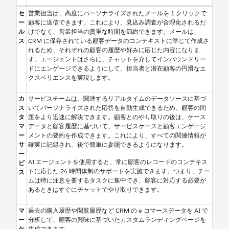
セ
営業担当は、高度にパーソナライズされたメールを 1 クリックで
ー
顧客に送信できます。これにより、見込み調査が合理化されるだ
ル
けでなく、営業担当の貴重な時間を節約できます。メールは、
ス
CRM に保存されている顧客データのコンテキストに準じて作成さ
れるため、それぞれの顧客の履歴や好みに応じた内容になりま
す。エージェントはさらに、チャットを介してインバウンドリー
ドにエンゲージできるようにして、担当者と潜在顧客の円滑なエ
クスペリエンスを実現します。
カ
サービスチームは、関連するリアルタイムのデータソースに基づ
ス
いてパーソナライズされた応答を自動生成できるため、顧客の問
タ
題をより迅速に解決できます。顧客とのやり取りの後は、ケース
マ
データと顧客履歴に基づいて、サービスケースと顧客エンゲージ
ー
メントの要約を作成できます。これにより、すべての関連情報が
サ
確実に記録され、後で簡単に参照できるようになります。
ー
AI エージェントを使用すると、常に顧客のレコードのコンテキス
ビ
トに応じた 24 時間体制のサポートを実施できます。つまり、チー
ス
ムは特に注意を要するタスクに集中でき、顧客に対応する必要が
あるときはすぐにチャットでやり取りできます。
マ
過去の購入履歴や閲覧履歴など CRM の e コマースデータを AI で
ー
分析して、顧客の興味に基づいたカスタムランディングページを
ケ
生成できます。