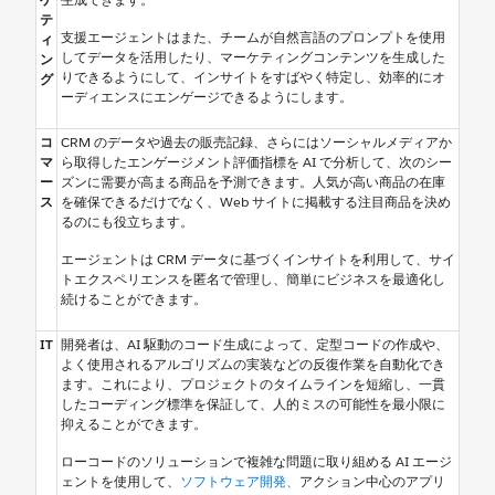
テ
支援エージェントはまた、チームが自然言語のプロンプトを使用
ィ
してデータを活用したり、マーケティングコンテンツを生成した
ン
りできるようにして、インサイトをすばやく特定し、効率的にオ
グ
ーディエンスにエンゲージできるようにします。
コ
CRM のデータや過去の販売記録、さらにはソーシャルメディアか
マ
ら取得したエンゲージメント評価指標を AI で分析して、次のシー
ー
ズンに需要が高まる商品を予測できます。人気が高い商品の在庫
ス
を確保できるだけでなく、Web サイトに掲載する注目商品を決め
るのにも役立ちます。
エージェントは CRM データに基づくインサイトを利用して、サイ
トエクスペリエンスを匿名で管理し、簡単にビジネスを最適化し
続けることができます。
IT
開発者は、AI 駆動のコード生成によって、定型コードの作成や、
よく使用されるアルゴリズムの実装などの反復作業を自動化でき
ます。これにより、プロジェクトのタイムラインを短縮し、一貫
したコーディング標準を保証して、人的ミスの可能性を最小限に
抑えることができます。
ローコードのソリューションで複雑な問題に取り組める AI エージ
ェントを使用して、
ソフトウェア開発、
アクション中心のアプリ