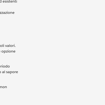
d esistenti
izzazione
li valori.
me opzione
eriodo
to al sapore
, non