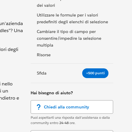
dei valori
Utilizzare le formule per i valori
predefiniti degli elenchi di selezione
i un'azienda
odles"? Una
Cambiare il tipo di campo per
consentire/impedire la selezione
multipla
ori degli
Risorse
Sfida
+500 punti
i nello
i un
Hai bisogno di aiuto?
ndietro e
Chiedi alla community
Puoi aspettarti una risposta dall'assistenza o dalla
community entro
24-48
ore.