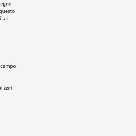
segna
 questo
i un
al campo
lizzati