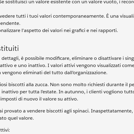
Se sostituisci un valore esistente con un valore vuoto, i recor
 vedere tutti i tuoi valori contemporaneamente. È una visual
pendente.
nalizzare l'aspetto dei valori nei grafici e nei rapporti.
tituiti
dettagli, è possibile modificare, eliminare o disattivare i singo
attivo e uno inattivo. I valori attivi vengono visualizzati co
on vengono eliminati del tutto dall'organizzazione.
ziosi biscotti alla zucca. Non sono molto richiesti durante il p
 inattivo per tutta l'estate. In autunno, i clienti vogliono tut
 imposti di nuovo il valore su attivo.
ai provato a vendere biscotti agli spinaci. Inaspettatamente
ato quel valore.
tivi: