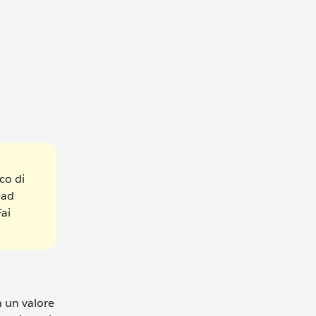
co di
ead
Fai
n un valore