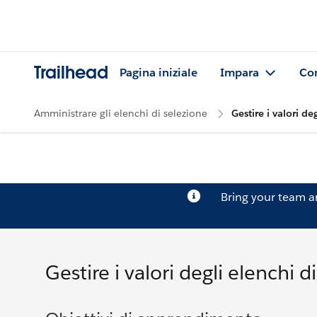
Trailhead
Pagina iniziale
Impara
Co
Amministrare gli elenchi di selezione
Gestire i valori de
Bring your team 
Gestire i valori degli elenchi d