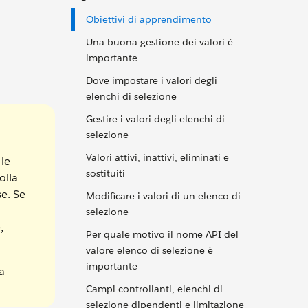
Obiettivi di apprendimento
Una buona gestione dei valori è
importante
Dove impostare i valori degli
elenchi di selezione
Gestire i valori degli elenchi di
selezione
Valori attivi, inattivi, eliminati e
 le
sostituiti
olla
se. Se
Modificare i valori di un elenco di
selezione
,
Per quale motivo il nome API del
valore elenco di selezione è
importante
a
Campi controllanti, elenchi di
selezione dipendenti e limitazione