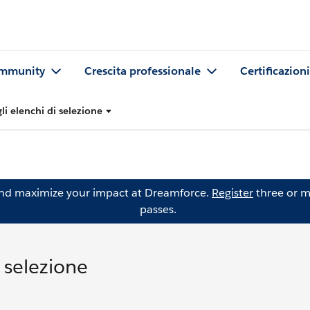
mmunity
Crescita professionale
Certificazioni
gli elenchi di selezione
and maximize your impact at Dreamforce.
Register
three or m
passes.
i selezione