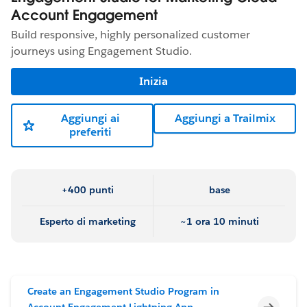
Account Engagement
Build responsive, highly personalized customer
journeys using Engagement Studio.
Inizia
Aggiungi ai
Aggiungi a Trailmix
preferiti
+400 punti
base
Esperto di marketing
~1 ora 10 minuti
Create an Engagement Studio Program in
Incomp
Account Engagement Lightning App