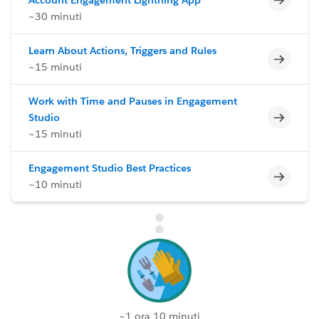
~30 minuti
Learn About Actions, Triggers and Rules
Incomp
~15 minuti
Work with Time and Pauses in Engagement
Incomp
Studio
~15 minuti
Engagement Studio Best Practices
Incomp
~10 minuti
~1 ora 10 minuti