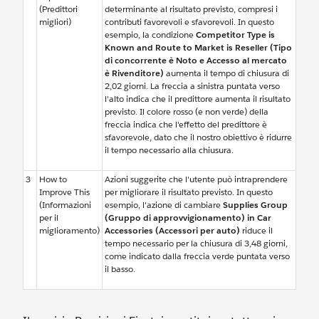
(Predittori
determinante al risultato previsto, compresi i
migliori)
contributi favorevoli e sfavorevoli. In questo
esempio, la condizione
Competitor Type is
Known and Route to Market is Reseller (Tipo
di concorrente è Noto e Accesso al mercato
è Rivenditore)
aumenta il tempo di chiusura di
2,02 giorni. La freccia a sinistra puntata verso
l'alto indica che il predittore aumenta il risultato
previsto. Il colore rosso (e non verde) della
freccia indica che l'effetto del predittore è
sfavorevole, dato che il nostro obiettivo è ridurre
il tempo necessario alla chiusura.
3
How to
Azioni suggerite che l'utente può intraprendere
Improve This
per migliorare il risultato previsto. In questo
(Informazioni
esempio, l'azione di cambiare
Supplies Group
per il
(Gruppo di approvvigionamento) in Car
miglioramento)
Accessories (Accessori per auto)
riduce il
tempo necessario per la chiusura di 3,48 giorni,
come indicato dalla freccia verde puntata verso
il basso.