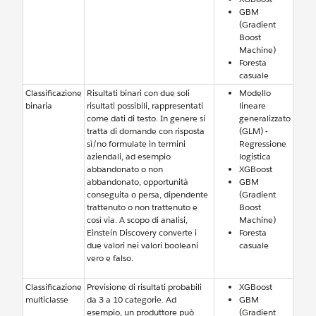
GBM
(Gradient
Boost
Machine)
Foresta
casuale
Classificazione
Risultati binari con due soli
Modello
binaria
risultati possibili, rappresentati
lineare
come dati di testo. In genere si
generalizzato
tratta di domande con risposta
(GLM) -
sì/no formulate in termini
Regressione
aziendali, ad esempio
logistica
abbandonato o non
XGBoost
abbandonato, opportunità
GBM
conseguita o persa, dipendente
(Gradient
trattenuto o non trattenuto e
Boost
così via. A scopo di analisi,
Machine)
Einstein Discovery converte i
Foresta
due valori nei valori booleani
casuale
vero e falso.
Classificazione
Previsione di risultati probabili
XGBoost
multiclasse
da 3 a 10 categorie. Ad
GBM
esempio, un produttore può
(Gradient