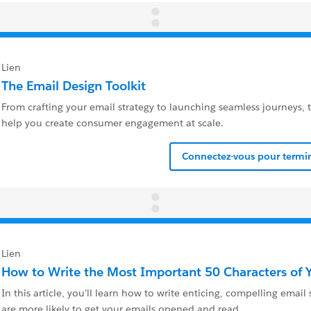
Lien
The Email Design Toolkit
From crafting your email strategy to launching seamless journeys, t
help you create consumer engagement at scale.
Connectez-vous pour termin
Lien
How to Write the Most Important 50 Characters of 
In this article, you’ll learn how to write enticing, compelling email 
are more likely to get your emails opened and read.