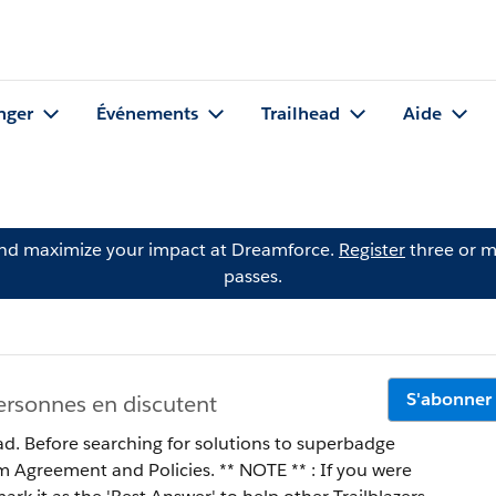
nger
Événements
Trailhead
Aide
and maximize your impact at Dreamforce.
Register
three or m
passes.
S'abonner
ersonnes en discutent
ad. Before searching for solutions to superbadge
 Policies. ** NOTE ** : If you were