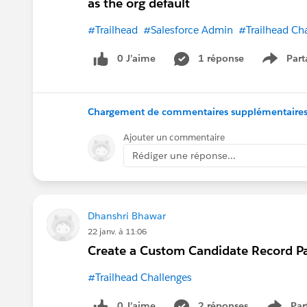
as the org default
#Trailhead
#Salesforce Admin
#Trailhead Ch
0 J’aime
1 réponse
Part
Show m
Chargement de commentaires supplémentaires.
Ajouter un commentaire
Rédiger une réponse...
Dhanshri Bhawar
22 janv. à 11:06
Create a Custom Candidate Record P
#Trailhead Challenges
0 J’aime
2 réponses
Par