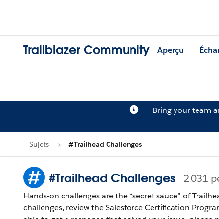
Trailblazer Community
Aperçu
Écha
Bring your team 
Sujets
#Trailhead Challenges
#Trailhead Challenges
2 031 p
Hands-on challenges are the “secret sauce” of Trailhe
challenges, review the Salesforce Certification Program Agreement and