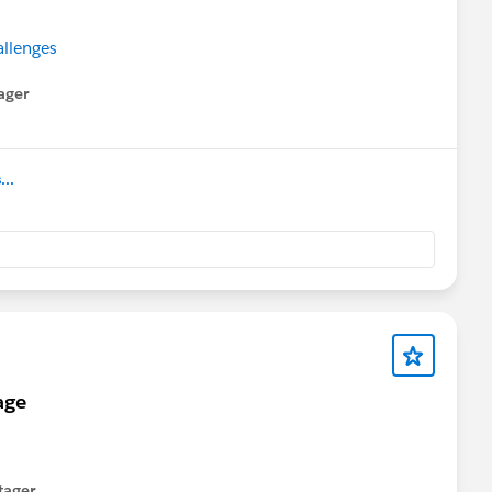
allenges
ager
enu
..
age
tager