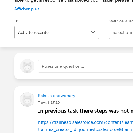
able to get a response that solved your issue, please m
If the issue persists after 48 hours, create a Trailhe
Afficher plus
for further assistance.
Tri
Statut de la r
Activité récente
Sélectionn
Posez une question…
Rakesh chowdhary
7 avr. à 17:10
In previous task there steps was not
https://trailhead.salesforce.com/content/lear
trailmix_creator_id=journeytosalesforce&trailm