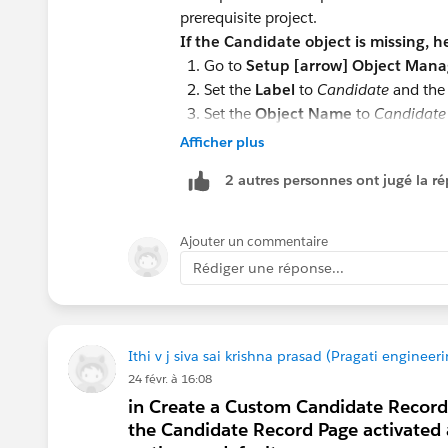
prerequisite project.
If the Candidate object is missing, h
Go to
Setup [arrow] Object Mana
Set the
Label
to
Candidate
and th
Set the
Object Name
to
Candidate
Under
Features
, check: "Allow Repo
Afficher plus
Chatter".
2 autres personnes ont jugé la ré
Click
Save
.
Then proceed to add the required fi
page for the Candidate object as des
Ajouter un commentaire
Rédiger une réponse...
Tip:
If the project references a pre-exis
trailmix "Get Org" button to reset your 
Ithi v j siva sai krishna prasad (Pragati engineer
24 févr. à 16:08
in Create a Custom Candidate Record P
the Candidate Record Page activated a