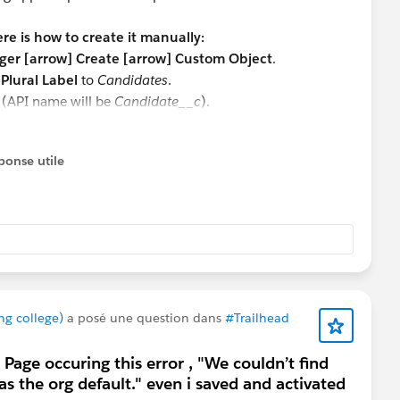
ere is how to create it manually:
ger [arrow] Create [arrow] Custom Object
.
e
Plural Label
to
Candidates
.
(API name will be
Candidate__c
).
rts", "Allow Activities", "Track Field History", and "Allow in
ponse utile
elds (Name, Status, etc.) and create the Lightning record
cribed in the project steps.
ting org with the object already configured, use the
Trailhead Playground to the correct starting state.
ing college)
a posé une question dans
#Trailhead
age occuring this error , "We couldn’t find
s the org default." even i saved and activated