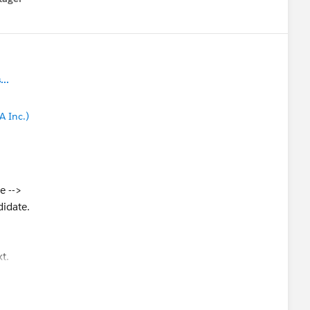
menu
..
A Inc.)
e -->
idate.
t.
o the page (per challenge).