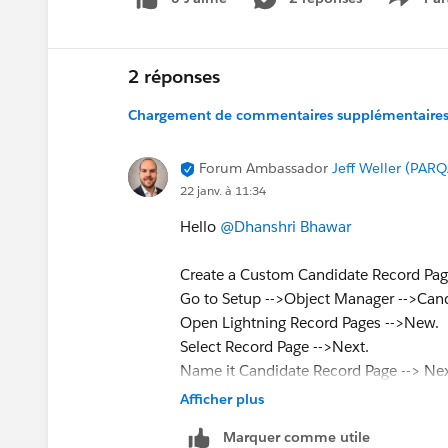
Show 
2 réponses
Chargement de commentaires supplémentaires.
Forum Ambassador
Jeff Weller (PARQ
22 janv. à 11:34
Hello
@Dhanshri Bhawar
Create a Custom Candidate Record Pag
Go to Setup -->Object Manager -->Cand
Open Lightning Record Pages -->New.
Select Record Page -->Next.
Name it Candidate Record Page --> Nex
Choose a template --> Finish.
Afficher plus
Drag required standard components ont
Marquer comme utile
Click Save --> Activate.