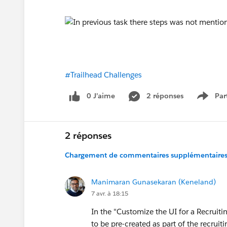
#Trailhead Challenges
0 J’aime
2 réponses
Par
Show 
2 réponses
Chargement de commentaires supplémentaires.
Manimaran Gunasekaran (Keneland)
7 avr. à 18:15
In the "Customize the UI for a Recruiti
to be pre-created as part of the recruiti