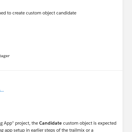
tager
menu
..
ng App" project, the
Candidate
custom object is expected
ng app setup in earlier steps of the trailmix or a