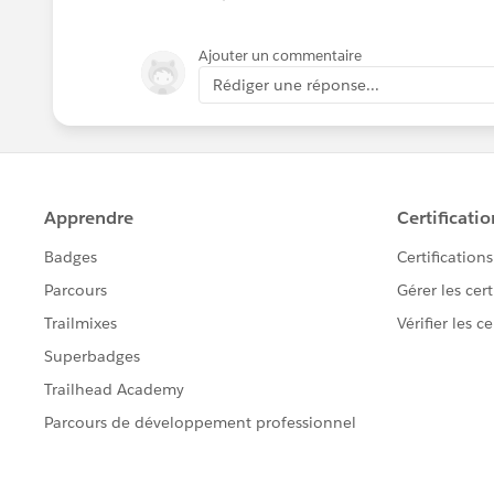
Set as Org Default or App Default
Open a Candidate record to confirm the
Ajouter un commentaire
Return to Trailhead and click Verify.
Rédiger une réponse...