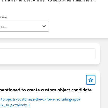
ark it as the 'Best Answer' to help other Trailblazers.
ad Help case at https://help.salesforce.com/s/support
éponse
ez...
 mentioned to create custom object candidate
n/projects/customize-the-ui-for-a-recruiting-app?
ix_slug=trailmix-1