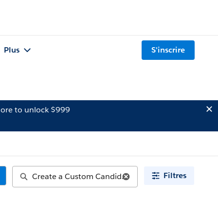
Plus
S'inscrire
ore to unlock $999
Filtres