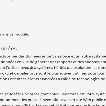
n dans ce module.
données
ynchroniser des données entre Salesforce et un autre système
es données en vue de générer des rapports et des analyses en
 l'utiliser avec des systèmes hérités qui exploitent les do
oku et de Salesforce sont le plus souvent utilisés pour four
ations orientées clients élaborées à l'aide de technologies de
ux de fête unicornes gonflables. Salesforce est votre syst
notamment les prix et l'inventaire, avec un site Web public cr
données pour afficher la disponibilité et fournir une fonctionn