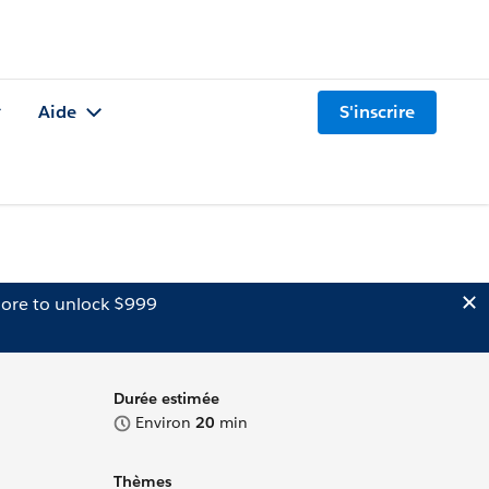
Aide
S'inscrire
ore to unlock $999
Durée estimée
Environ
20
min
Thèmes