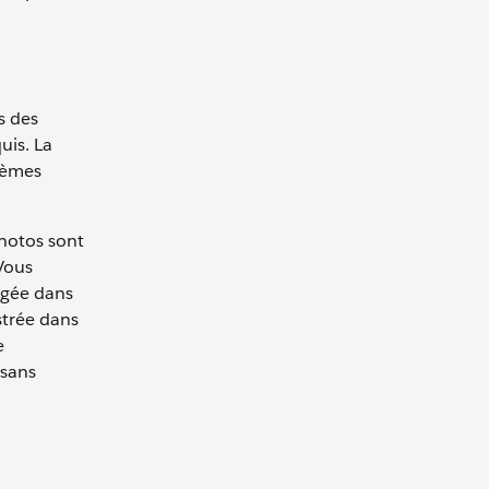
s des
uis. La
stèmes
hotos sont
Vous
rgée dans
strée dans
e
 sans