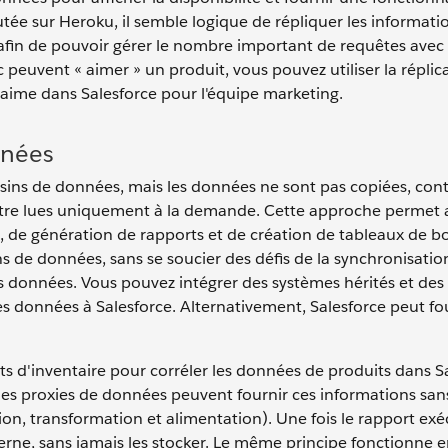
e sur Heroku, il semble logique de répliquer les informatio
fin de pouvoir gérer le nombre important de requêtes avec 
ic peuvent « aimer » un produit, vous pouvez utiliser la réplic
aime dans Salesforce pour l'équipe marketing.
nnées
sins de données, mais les données ne sont pas copiées, con
être lues uniquement à la demande. Cette approche permet a
 de génération de rapports et de création de tableaux de b
s de données, sans se soucier des défis de la synchronisatio
s données. Vous pouvez intégrer des systèmes hérités et des
s données à Salesforce. Alternativement, Salesforce peut fou
rts d'inventaire pour corréler les données de produits dans S
es proxies de données peuvent fournir ces informations sans 
ion, transformation et alimentation). Une fois le rapport exé
terne, sans jamais les stocker. Le même principe fonctionne 