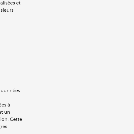
alisées et
sieurs
s données
ées à
nt un
ion. Cette
gres