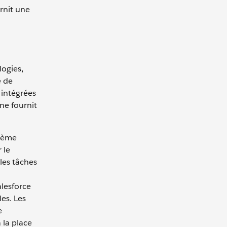
rnit une
logies,
e de
 intégrées
ne fournit
stème
 le
les tâches
alesforce
es. Les
e
 la place