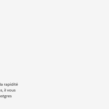
la rapidité
, il vous
ostgres