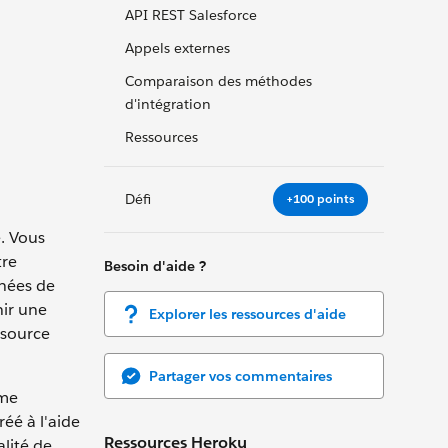
API REST Salesforce
Appels externes
Comparaison des méthodes
d'intégration
Ressources
Défi
+100 points
. Vous
tre
Besoin d'aide ?
nnées de
nir une
Explorer les ressources d'aide
 source
Partager vos commentaires
ème
éé à l'aide
Ressources Heroku
alité de