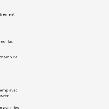
strement
mer les
e champ de
hamp avec
lacer
p avec des