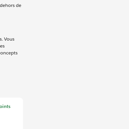
 dehors de
s. Vous
nes
 concepts