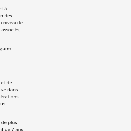
et à
on des
u niveau le
 associés,
igurer
 et de
que
dans
pérations
ous
 de plus
nt de 7 ans