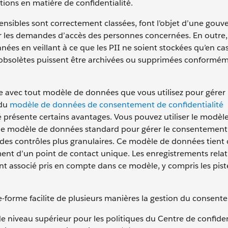
ions en matière de confidentialité.
sensibles sont correctement classées, font l’objet d’une gou
er les demandes d’accès des personnes concernées. En outre, 
nées en veillant à ce que les PII ne soient stockées qu’en ca
 obsolètes puissent être archivées ou supprimées conformé
le avec tout modèle de données que vous utilisez pour gérer 
 du
modèle de données de consentement de confidentialité
é présente certains avantages. Vous pouvez utiliser le modèl
e modèle de données standard pour gérer le consentement
à des contrôles plus granulaires. Ce modèle de données tien
ment d’un point de contact unique. Les enregistrements relat
 associé pris en compte dans ce modèle, y compris les piste
forme facilite de plusieurs manières la gestion du consent
e niveau supérieur pour les politiques du Centre de confident