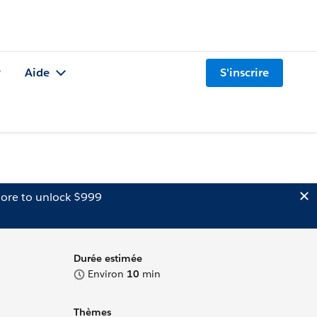
Aide
S'inscrire
ore to unlock $999
Durée estimée
Environ
10
min
Thèmes