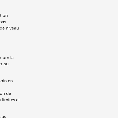
tion
 pas
 de niveau
nimum la
er ou
soin en
ion de
 limites et
ous