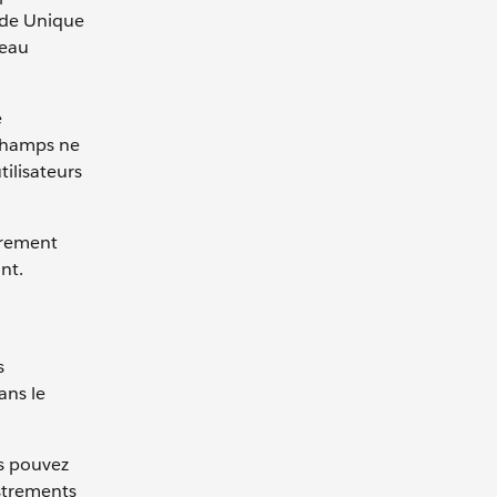
d de Unique
veau
e
 champs ne
ilisateurs
trement
nt.
s
ans le
us pouvez
istrements