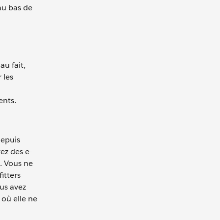
au bas de
u fait,
 les
ents.
depuis
ez des e-
. Vous ne
itters
us avez
où elle ne