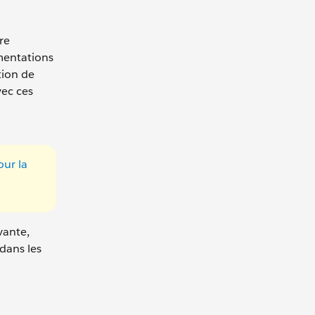
re
ementations
tion de
vec ces
ur la
vante,
dans les