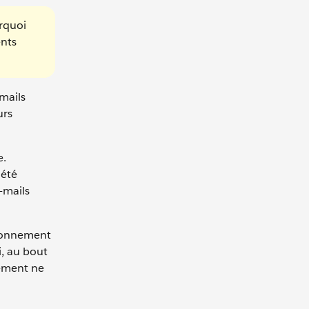
urquoi
ents
-mails
urs
e.
iété
-mails
abonnement
i, au bout
nement ne