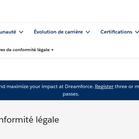
nauté
Évolution de carrière
Certifications
ives de conformité légale
and maximize your impact at Dreamforce.
Register
three or m
passes.
nformité légale