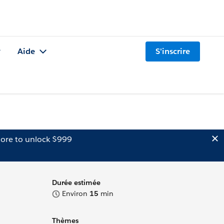
Aide
S'inscrire
ore to unlock $999
Durée estimée
Environ
15
min
Thèmes