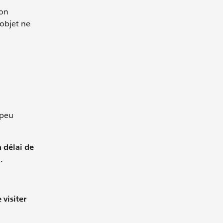
son
’objet ne
 peu
 délai de
.
visiter