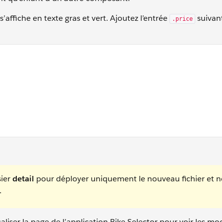
s’affiche en texte gras et vert. Ajoutez l’entrée
suivan
.price
old; }
sier
detail
pour déployer uniquement le nouveau fichier et n
.
liser la page de l’application Bike Selector pour voir les mod