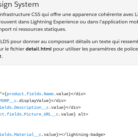
esign System
infrastructure CSS qui offre une apparence cohérente avec L
rouvent dans Lightning Experience ou dans l’application mob
mport ni ressources statiques.
re SLDS pour donner au composant détails un texte qui ressem
r le fichier
detail.html
pour utiliser les paramètres de polic
t.
"container"> <div class="slds-text-heading_small">{product