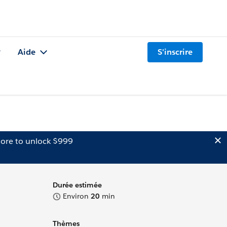
Aide
S'inscrire
ore to unlock $999
Durée estimée
Environ
20
min
Thèmes