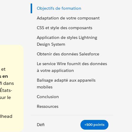
Objectifs de formation
Adaptation de votre composant
CSS et style des composants
Application de styles Lightning
Design System
Obtenir des données Salesforce
Le service Wire fournit des données
 et
à votre application
s en
Balisage adapté aux appareils
fi dans
mobiles
États-
Conclusion
sur le
Ressources
ilhead
Défi
+500 points