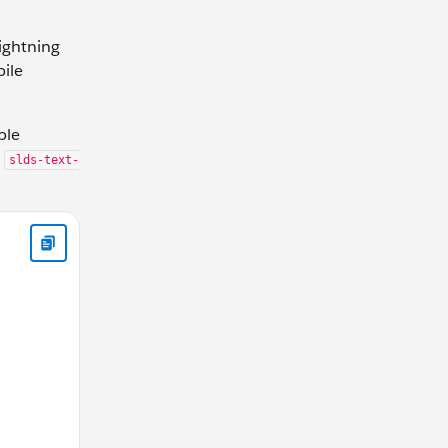
ightning
ile
ble
e
slds-text-
.fields.Name.value}</div> <div class="price">{product.fiel