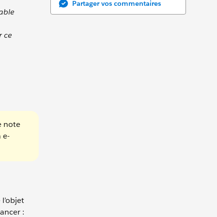
Partager vos commentaires
able
r ce
e note
 e-
l’objet
ancer :