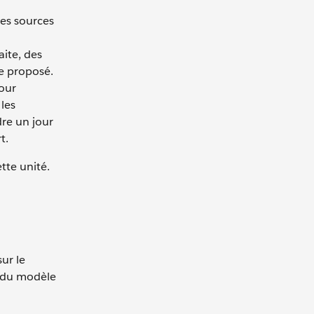
tes sources
ite, des
e proposé.
pour
 les
re un jour
t.
tte unité.
ur le
t du modèle