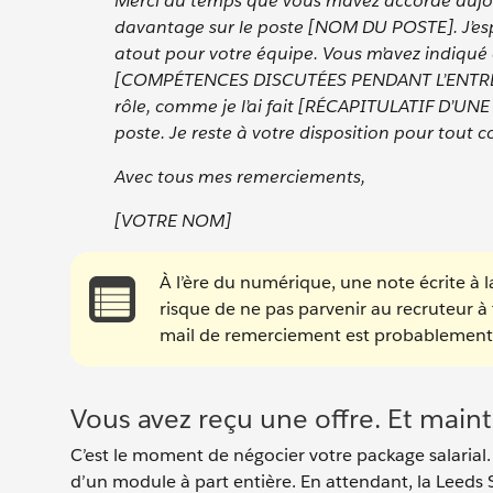
Merci du temps que vous m’avez accordé aujour
davantage sur le poste [NOM DU POSTE]. J’espè
atout pour votre équipe. Vous m’avez indiqu
[COMPÉTENCES DISCUTÉES PENDANT L’ENTRETIEN
rôle, comme je l’ai fait [RÉCAPITULATIF D’U
poste. Je reste à votre disposition pour tout 
Avec tous mes remerciements,
[VOTRE NOM]
À l’ère du numérique, une note écrite à 
risque de ne pas parvenir au recruteur à
mail de remerciement est probablement le
Vous avez reçu une offre. Et main
C’est le moment de négocier votre package salarial. 
d’un module à part entière. En attendant, la Leeds