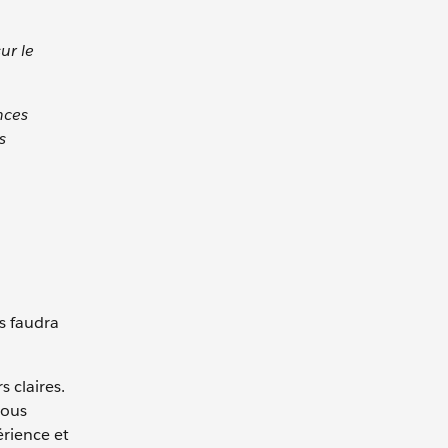
ur le
nces
s
s faudra
 claires.
vous
érience et