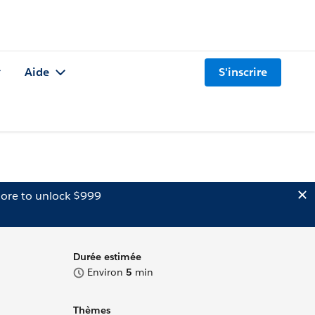
Aide
S'inscrire
ore to unlock $999
Durée estimée
Environ
5
min
Thèmes