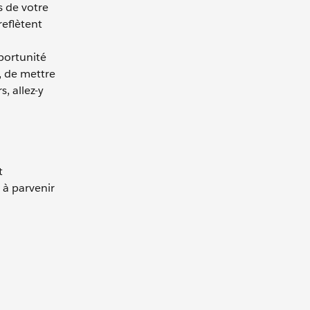
 de votre
reflètent
portunité
, de mettre
, allez-y
t
 à parvenir