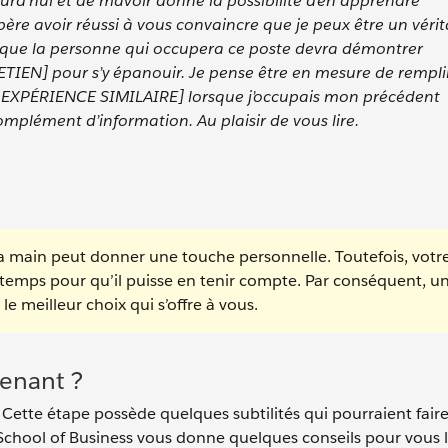
d’hui et de m’avoir donné la possibilité d’en apprendre
re avoir réussi à vous convaincre que je peux être un vérit
é que la personne qui occupera ce poste devra démontrer
] pour s’y épanouir. Je pense être en mesure de rempli
NE EXPÉRIENCE SIMILAIRE] lorsque j’occupais mon précédent
complément d’information. Au plaisir de vous lire.
la main peut donner une touche personnelle. Toutefois, votr
 temps pour qu’il puisse en tenir compte. Par conséquent, un
 meilleur choix qui s’offre à vous.
tenant ?
Cette étape possède quelques subtilités qui pourraient faire 
 School of Business vous donne quelques conseils pour vous l