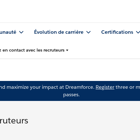
nauté
Évolution de carrière
Certifications
z en contact avec les recruteurs
and maximize your impact at Dreamforce.
Register
three or m
passes.
cruteurs