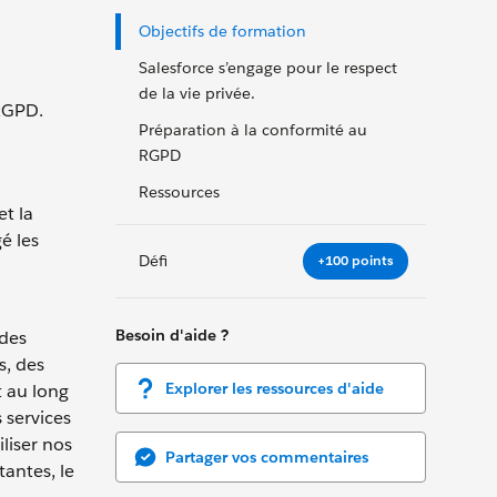
Objectifs de formation
Salesforce s’engage pour le respect
de la vie privée.
 RGPD.
Préparation à la conformité au
RGPD
Ressources
et la
é les
Défi
+100 points
Besoin d'aide ?
 des
s, des
Explorer les ressources d'aide
t au long
 services
liser nos
Partager vos commentaires
antes, le