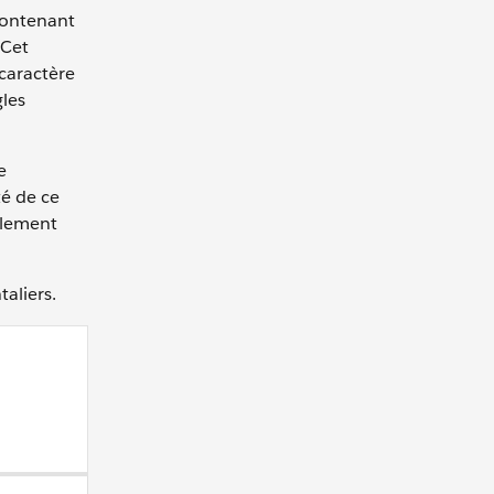
ontenant
 Cet
caractère
gles
e
té de ce
alement
aliers.