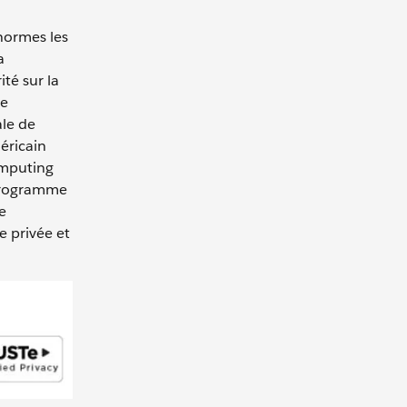
 normes les
a
té sur la
re
ale de
éricain
omputing
 programme
e
e privée et