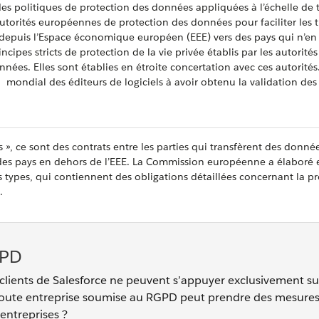
es politiques de protection des données appliquées à l’échelle de 
autorités européennes de protection des données pour faciliter les t
depuis l’Espace économique européen (EEE) vers des pays qui n’en
ncipes stricts de protection de la vie privée établis par les autorités
ées. Elles sont établies en étroite concertation avec ces autorités
0 mondial des éditeurs de logiciels à avoir obtenu la validation de
», ce sont des contrats entre les parties qui transfèrent des donné
 des pays en dehors de l’EEE. La Commission européenne a élaboré 
s types, qui contiennent des obligations détaillées concernant la p
.
GPD
clients de Salesforce ne peuvent s’appuyer exclusivement su
 Toute entreprise soumise au RGPD peut prendre des mesure
 entreprises ?