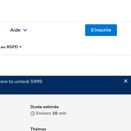
Aide
S'inscrire
é au RGPD
ore to unlock $999
Durée estimée
Environ
10
min
Thèmes