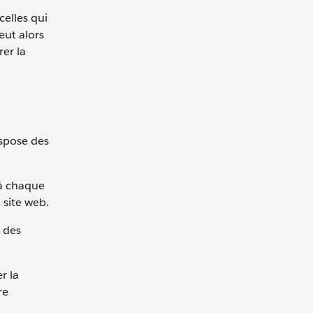
celles qui
eut alors
er la
ispose des
s à chaque
 site web.
e des
r la
re