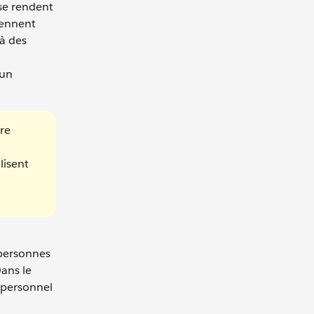
se rendent
iennent
à des
 un
re
lisent
 personnes
Dans le
e personnel