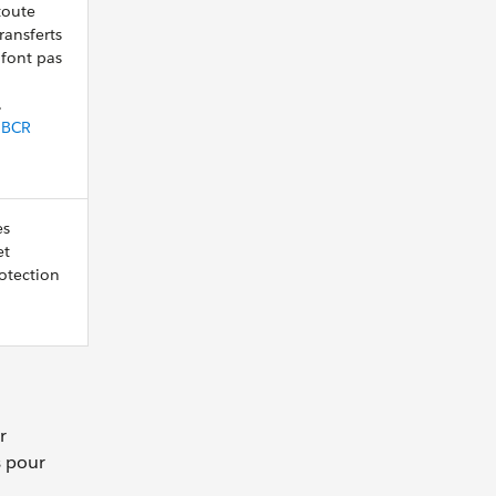
toute
ransferts
 font pas
.
s
BCR
es
et
rotection
r
s pour