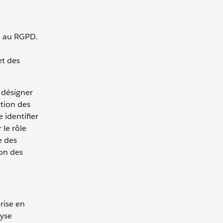
té au RGPD.
et des
t désigner
ction des
 identifier
 le rôle
e des
ion des
rise en
lyse