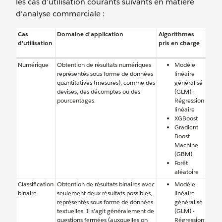
les cas d’utilisation courants suivants en matière
d’analyse commerciale :
Cas
Domaine d’application
Algorithmes
d’utilisation
pris en charge
Numérique
Obtention de résultats numériques
Modèle
représentés sous forme de données
linéaire
quantitatives (mesures), comme des
généralisé
devises, des décomptes ou des
(GLM) -
pourcentages.
Régression
linéaire
XGBoost
Gradient
Boost
Machine
(GBM)
Forêt
aléatoire
Classification
Obtention de résultats binaires avec
Modèle
binaire
seulement deux résultats possibles,
linéaire
représentés sous forme de données
généralisé
textuelles. Il s’agit généralement de
(GLM) -
questions fermées (auxquelles on
Régression