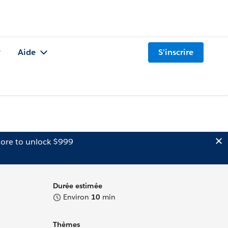
Aide
S'inscrire
ore to unlock $999
Durée estimée
Environ
10
min
Thèmes