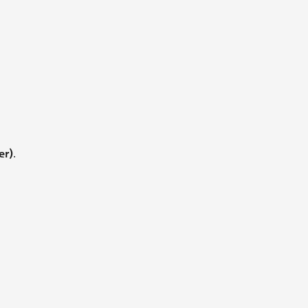
er)
.