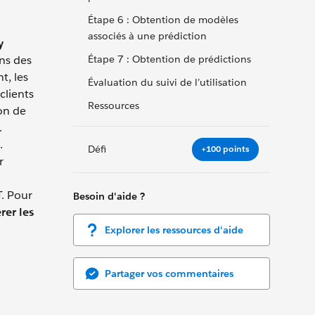
Étape 6 : Obtention de modèles
associés à une prédiction
y
ons des
Étape 7 : Obtention de prédictions
t, les
Évaluation du suivi de l’utilisation
clients
Ressources
ion de
.
.
Défi
+100 points
r
T. Pour
Besoin d'aide ?
rer les
Explorer les ressources d'aide
Partager vos commentaires