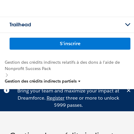
Trailhead
S'inscrire
Gestion des crédits indirects relatifs à des dons à l’aide de
Nonprofit Success Pack
Gestion des crédits indirects partiels
Bring your team and maximize your impact at
Dreamforce.
Register
three or more to unlock
$999 passes.