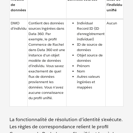
de
l’individu
données
unifié
DMO
Contient des données
Individual
Aucun
d’individu
sources ingérées dans
Record ID (ID
Data 360. Par
d’enregistrement
exemple, le profil
individuel)
Commerce de Rachel
ID de source de
dans Data 360 est une
données
instance d’un objet
Objet source de
modèle de données
données
d’individu. Vous savez
Prénom
exactement de quel
Nom
flux de données
Autres valeurs
proviennent les
ingérées et
données. Vous n’avez
mappées
aucune connaissance
du profil unifié.
La fonctionnalité de résolution d’identité s’exécute.
Les règles de correspondance relient le profil