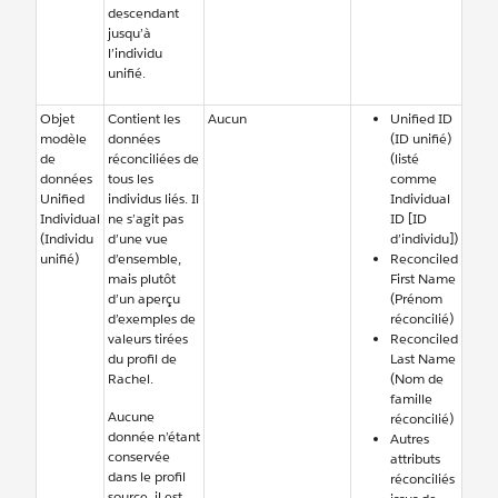
descendant
jusqu’à
l’individu
unifié.
Objet
Contient les
Aucun
Unified ID
modèle
données
(ID unifié)
de
réconciliées de
(listé
données
tous les
comme
Unified
individus liés. Il
Individual
Individual
ne s’agit pas
ID [ID
(Individu
d’une vue
d’individu])
unifié)
d’ensemble,
Reconciled
mais plutôt
First Name
d’un aperçu
(Prénom
d’exemples de
réconcilié)
valeurs tirées
Reconciled
du profil de
Last Name
Rachel.
(Nom de
famille
Aucune
réconcilié)
donnée n’étant
Autres
conservée
attributs
dans le profil
réconciliés
source, il est