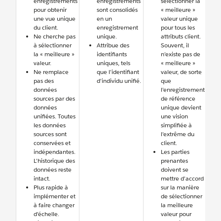
enregistrements
enregistrements
sélectionner la
pour obtenir
sont consolidés
« meilleure »
une vue unique
en un
valeur unique
du client.
enregistrement
pour tous les
Ne cherche pas
unique.
attributs client.
à sélectionner
Attribue des
Souvent, il
la « meilleure »
identifiants
n’existe pas de
valeur.
uniques, tels
« meilleure »
Ne remplace
que l’identifiant
valeur, de sorte
pas des
d’individu unifié.
que
données
l’enregistrement
sources par des
de référence
données
unique devient
unifiées. Toutes
une vision
les données
simplifiée à
sources sont
l’extrême du
conservées et
client.
indépendantes.
Les parties
L’historique des
prenantes
données reste
doivent se
intact.
mettre d’accord
Plus rapide à
sur la manière
implémenter et
de sélectionner
à faire changer
la meilleure
d’échelle.
valeur pour