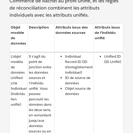
Commerce de Rachel au profil unifié, et les règles
de réconciliation combinent les attributs
individuels avec les attributs unifiés.
Objet
Description
Attributs issus des
Attributs issus
modèle
données sources
de l’individu
de
unifié
données
L’objet
Il s’agit du
Individual
Unified ID
modèle
point de
Record ID (ID
(ID Unifié)
de
jonction entre
d’enregistrement
données
les données
individuel)
Unified
sources et
ID de source de
Link
l’individu
données
Individual
unifié. Vous
Objet source de
(Individu
pouvez
données
lien
parcourir les
unifié)
données dans
les deux sens,
en remontant
jusqu’aux
données
sources ou en