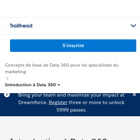
Trailhead
S'inscrire
Concepts de base de Data 360 pour les spécialistes du
marketing
Introduction à Data 360
Bring your team and maximize your impact at
Dreamforce.
Register
three or more to unlock
$999 passes.