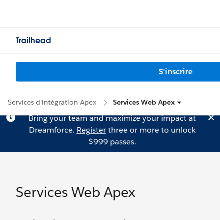
Trailhead
S'inscrire
Services d’intégration Apex
Services Web Apex
Bring your team and maximize your impact at
Dreamforce.
Register
three or more to unlock
$999 passes.
Services Web Apex