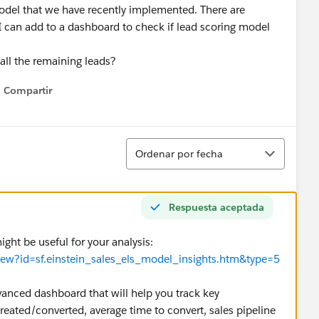
 model that we have recently implemented. There are
I can add to a dashboard to check if lead scoring model
 all the remaining leads?
Compartir
Show menu
Ordenar
Ordenar por fecha
Respuesta aceptada
ght be useful for your analysis:
View?id=sf.einstein_sales_els_model_insights.htm&type=5
anced dashboard that will help you track key
reated/converted, average time to convert, sales pipeline