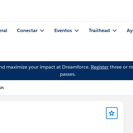
eral
Conectar
Eventos
Trailhead
Ay
and maximize your impact at Dreamforce.
Register
three or m
passes.
kh