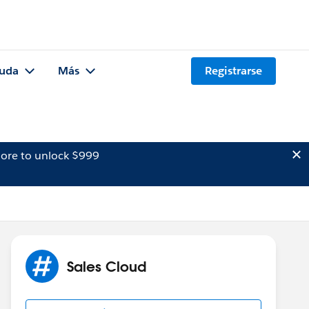
uda
Más
Registrarse
ore to unlock $999
Sales Cloud