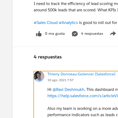
I need to track the efficiency of lead scoring
around 500k leads that are scored. What KPIs 
#Sales Cloud
#Analytics
is good to roll out for
0 me gusta
4 respuestas
4 respuestas
Thierry Donneau-Golencer (Salesforce)
10 ago. 2021 7:57
Hi
@Ravi Deshmukh
. This dashboard mi
https://help.salesforce.com/s/article
Also my team is working on a more adv
performance indicators such as leads c