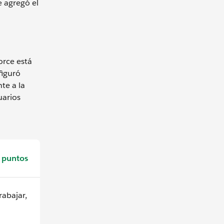
e agregó el
orce está
figuró
te a la
uarios
 puntos
abajar,