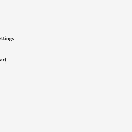
ettings
ar)
.