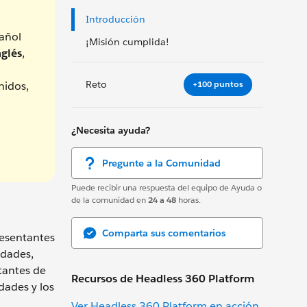
Introducción
añol
¡Misión cumplida!
nglés
,
Reto
+100 puntos
nidos,
¿Necesita ayuda?
Pregunte a la Comunidad
Puede recibir una respuesta del equipo de Ayuda o
de la comunidad en
24 a 48
horas.
Comparta sus comentarios
resentantes
idades,
tantes de
Recursos de Headless 360 Platform
dades y los
Ver Headless 360 Platform en acción