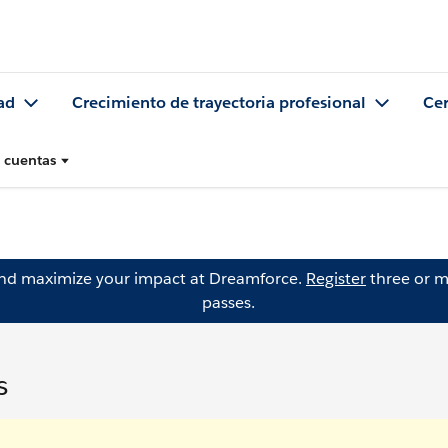
ad
Crecimiento de trayectoria profesional
Cer
 cuentas
and maximize your impact at Dreamforce.
Register
three or m
passes.
s