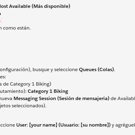
ost Available (Más disponible)
a
5
ón como están.
onfiguración), busque y seleccione
Queues (Colas)
.
es:
a de Category 1 Biking)
rutamiento):
Category 1 Biking
 mueva
Messaging Session (Sesión de mensajería)
de Availab
jetos seleccionados).
eccione
User: [your name] (Usuario: [su nombre])
y agréguelo