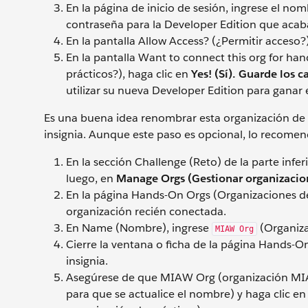
En la página de inicio de sesión, ingrese el no
contraseña para la Developer Edition que acaba
En la pantalla Allow Access? (¿Permitir acceso?
En la pantalla Want to connect this org for ha
prácticos?), haga clic en
Yes! (Sí). Guarde los 
utilizar su nueva Developer Edition para ganar e
Es una buena idea renombrar esta organización de 
insignia. Aunque este paso es opcional, lo recom
En la sección Challenge (Reto) de la parte infer
luego, en
Manage Orgs (Gestionar organizacio
En la página Hands-On Orgs (Organizaciones de 
organización recién conectada.
En Name (Nombre), ingrese
(Organiza
MIAW Org
Cierre la ventana o ficha de la página Hands-On
insignia.
Asegúrese de que MIAW Org (organización MIAW
para que se actualice el nombre) y haga clic e