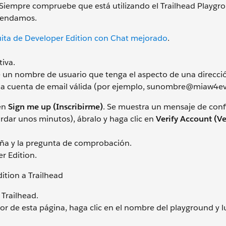
s. Siempre compruebe que está utilizando el Trailhead Playgr
omendamos.
uita de Developer Edition con Chat mejorado
.
tiva.
 un nombre de usuario que tenga el aspecto de una direcci
 una cuenta de email válida (por ejemplo, sunombre@miaw4e
 en
Sign me up (Inscribirme)
. Se muestra un mensaje de conf
ardar unos minutos), ábralo y haga clic en
Verify Account (Ve
eña y la pregunta de comprobación.
r Edition.
ition a Trailhead
 Trailhead.
rior de esta página, haga clic en el nombre del playground y 