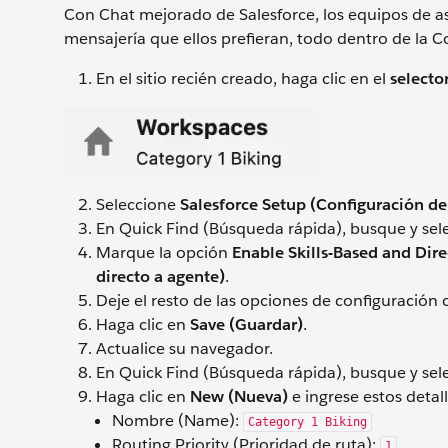
Con Chat mejorado de Salesforce, los equipos de asi
mensajería que ellos prefieran, todo dentro de la Co
En el sitio recién creado, haga clic en el
selecto
Seleccione
Salesforce Setup (Configuración de
En Quick Find (Búsqueda rápida), busque y se
Marque la opción
Enable Skills-Based and Dir
directo a agente)
.
Deje el resto de las opciones de configuración
Haga clic en
Save (Guardar)
.
Actualice su navegador.
En Quick Find (Búsqueda rápida), busque y se
Haga clic en
New (Nueva)
e ingrese estos detall
Nombre (Name):
Category 1 Biking
Routing Priority (Prioridad de ruta):
1