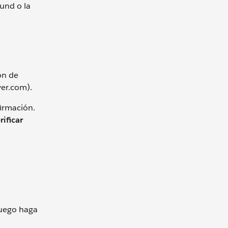
ound o la
ón de
ver.com).
irmación.
rificar
luego haga