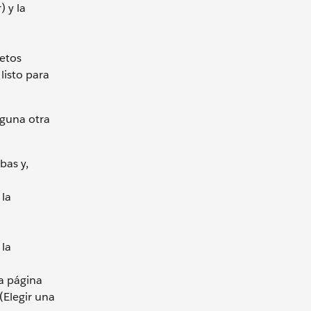
) y la
retos
 listo para
nguna otra
bas y,
 la
 la
a página
(Elegir una