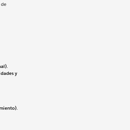
 de
al)
.
idades y
amiento)
.