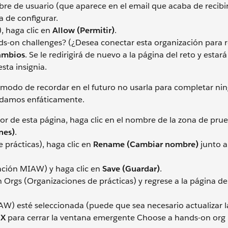
mbre de usuario (que aparece en el email que acaba de recibir
 de configurar.
), haga clic en
Allow (Permitir)
.
nds-on challenges? (¿Desea conectar esta organización para 
cambios
. Se le redirigirá de nuevo a la página del reto y estará
sta insignia.
modo de recordar en el futuro no usarla para completar ni
endamos enfáticamente.
ior de esta página, haga clic en el nombre de la zona de prue
nes)
.
prácticas), haga clic en
Rename (Cambiar nombre)
junto a
ción MIAW) y haga clic en
Save (Guardar)
.
 Orgs (Organizaciones de prácticas) y regrese a la página de
) esté seleccionada (puede que sea necesario actualizar l
n
X
para cerrar la ventana emergente Choose a hands-on org 