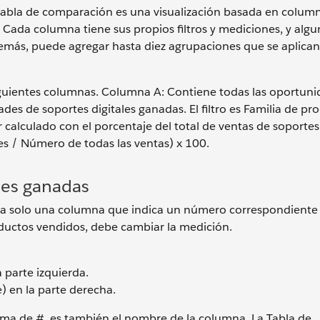
 tabla de comparación es una visualización basada en column
. Cada columna tiene sus propios filtros y mediciones, y algu
demás, puede agregar hasta diez agrupaciones que se aplican
iguientes columnas. Columna A: Contiene todas las oportun
s de soportes digitales ganadas. El filtro es Familia de pr
calculado con el porcentaje del total de ventas de soportes 
es / Número de todas las ventas) x 100.
des ganadas
stra solo una columna que indica un número correspondiente
ductos vendidos, debe cambiar la medición.
 parte izquierda.
) en la parte derecha.
ma de #, es también el nombre de la columna. La Tabla de