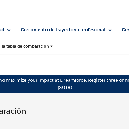
ad
Crecimiento de trayectoria profesional
Cer
n la tabla de comparación
and maximize your impact at Dreamforce.
Register
three or m
passes.
aración