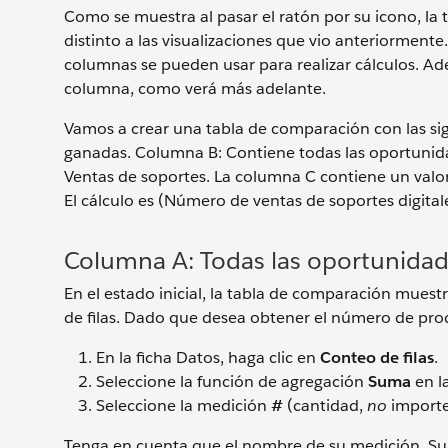
Como se muestra al pasar el ratón por su icono, la
distinto a las visualizaciones que vio anteriormente
columnas se pueden usar para realizar cálculos. A
columna, como verá más adelante.
Vamos a crear una tabla de comparación con las s
ganadas. Columna B: Contiene todas las oportunidade
Ventas de soportes. La columna C contiene un valor 
El cálculo es (Número de ventas de soportes digital
Columna A: Todas las oportunida
En el estado inicial, la tabla de comparación mue
de filas. Dado que desea obtener el número de pro
En la ficha Datos, haga clic en
Conteo de filas
.
Seleccione la función de agregación
Suma
en la
Seleccione la medición
#
(cantidad,
no
importe
Tenga en cuenta que el nombre de su medición, Su