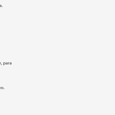
a.
, para
vo.