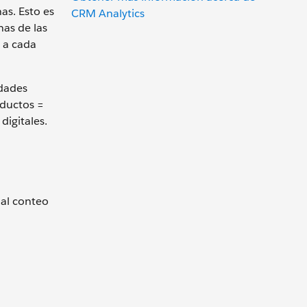
as. Esto es
CRM Analytics
nas de las
 a cada
idades
oductos =
digitales.
 al conteo