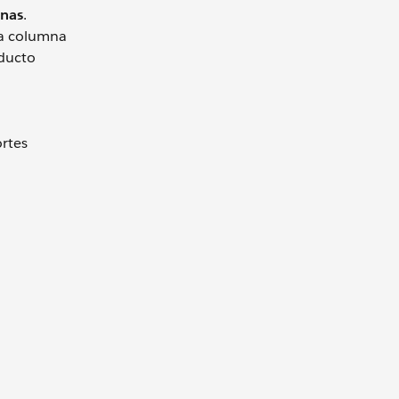
nas
.
 la columna
oducto
rtes