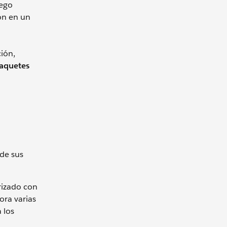
uego
ón en un
ión,
paquetes
de sus
rizado con
ra varias
 los