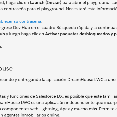
d, haga clic en
Launch (Iniciar)
para abrir el playground. L
la contraseña para el playground. Necesitará esta informaci
ablecer su contraseña
.
ingrese Dev Hub en el cuadro Búsqueda rápida y, a continuac
Hub
y luego haga clic en
Activar paquetes desbloqueados y 
a.
House
creando y entregando la aplicación DreamHouse LWC a uno 
as y funciones de Salesforce DX, es posible que esté familia
eamHouse LWC es una aplicación independiente que incorpo
iza componentes web Lightning, Apex y mucho más. Permite a
n agentes inmobiliarios online.