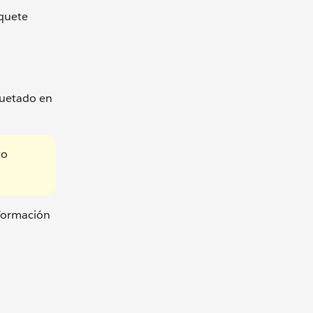
aquete
quetado en
to
nformación