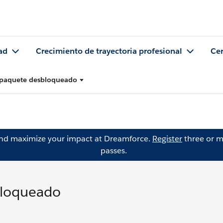
ad
Crecimiento de trayectoria profesional
Cer
r paquete desbloqueado
and maximize your impact at Dreamforce.
Register
three or m
passes.
bloqueado