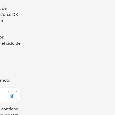
s de
esforce DX
ro
or,
el ciclo de
mando.
y contiene