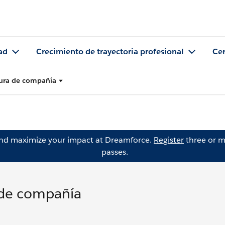
ad
Crecimiento de trayectoria profesional
Cer
tura de compañía
and maximize your impact at Dreamforce.
Register
three or m
passes.
a de compañía