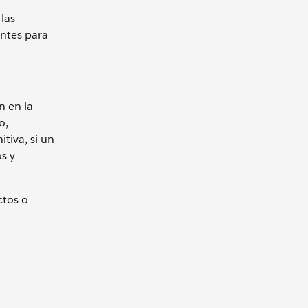
 las
antes para
n en la
o,
tiva, si un
s y
ctos o