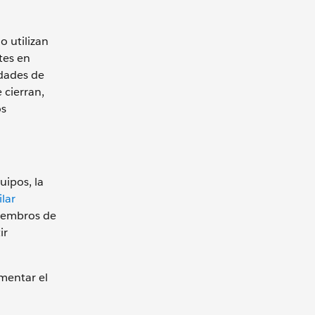
 utilizan
tes en
idades de
 cierran,
os
uipos, la
ilar
miembros de
ir
mentar el