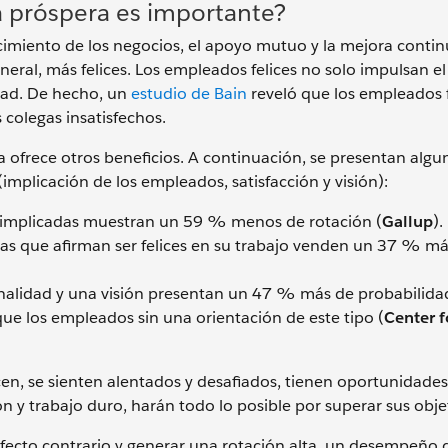
 próspera es importante?
cimiento de los negocios, el apoyo mutuo y la mejora continu
eral, más felices. Los empleados felices no solo impulsan e
dad. De hecho, un
estudio de Bain
reveló que los empleados f
olegas insatisfechos.
ofrece otros beneficios. A continuación, se presentan algu
implicación de los empleados, satisfacción y visión):
 implicadas muestran un 59 % menos de rotación (
Gallup
).
as que afirman ser felices en su trabajo venden un 37 % m
nalidad y una visión presentan un 47 % más de probabilida
e los empleados sin una orientación de este tipo (
Center 
acen, se sienten alentados y desafiados, tienen oportunidade
 y trabajo duro, harán todo lo posible por superar sus obje
fecto contrario y generar una rotación alta, un desempeño d