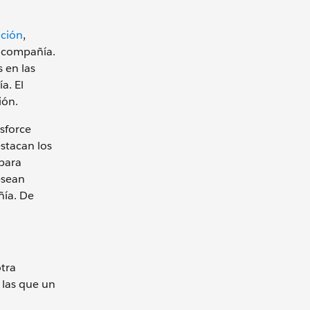
ción
,
a compañía.
s en las
a. El
ión.
sforce
estacan los
 para
esean
ñía. De
otra
 las que un