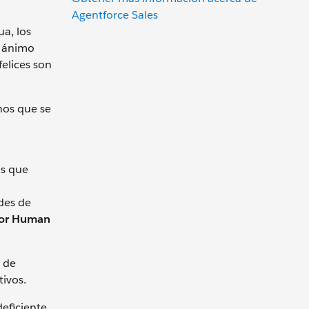
Agentforce Sales
a, los
l ánimo
elices son
nos que se
ás que
des de
for Human
s de
tivos.
eficiente