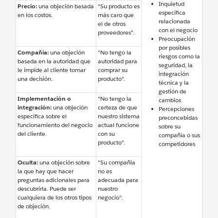
Inquietud
Precio:
una objeción basada
"Su producto es
específica
en los costos.
más caro que
relacionada
el de otros
con el negocio
proveedores".
Preocupación
por posibles
Compañía:
una objeción
"No tengo la
riesgos como la
basada en la autoridad que
autoridad para
seguridad, la
le impide al cliente tomar
comprar su
integración
una decisión.
producto".
técnica y la
gestión de
Implementación o
"No tengo la
cambios
integración:
una objeción
certeza de que
Percepciones
específica sobre el
nuestro sistema
preconcebidas
funcionamiento del negocio
actual funcione
sobre su
del cliente.
con su
compañía o sus
producto".
competidores
Oculta:
una objeción sobre
"Su compañía
la que hay que hacer
no es
preguntas adicionales para
adecuada para
descubrirla. Puede ser
nuestro
cualquiera de los otros tipos
negocio".
de objeción.