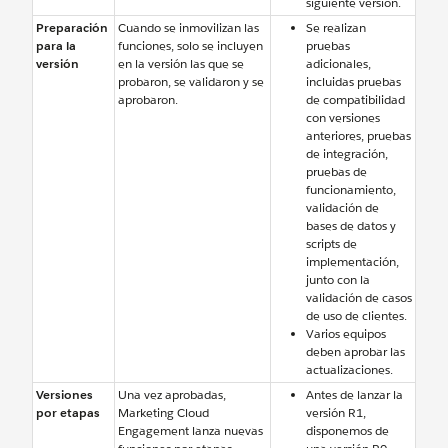
siguiente versión.
Preparación
Cuando se inmovilizan las
Se realizan
para la
funciones, solo se incluyen
pruebas
versión
en la versión las que se
adicionales,
probaron, se validaron y se
incluidas pruebas
aprobaron.
de compatibilidad
con versiones
anteriores, pruebas
de integración,
pruebas de
funcionamiento,
validación de
bases de datos y
scripts de
implementación,
junto con la
validación de casos
de uso de clientes.
Varios equipos
deben aprobar las
actualizaciones.
Versiones
Una vez aprobadas,
Antes de lanzar la
por etapas
Marketing Cloud
versión R1,
Engagement lanza nuevas
disponemos de