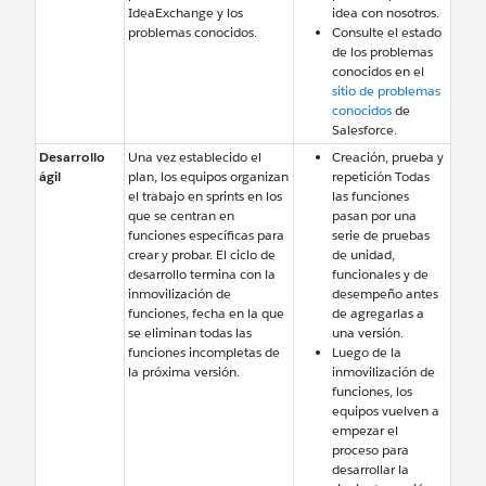
IdeaExchange y los
idea con nosotros.
problemas conocidos.
Consulte el estado
de los problemas
conocidos en el
sitio de problemas
conocidos
de
Salesforce.
Desarrollo
Una vez establecido el
Creación, prueba y
ágil
plan, los equipos organizan
repetición Todas
el trabajo en sprints en los
las funciones
que se centran en
pasan por una
funciones específicas para
serie de pruebas
crear y probar. El ciclo de
de unidad,
desarrollo termina con la
funcionales y de
inmovilización de
desempeño antes
funciones, fecha en la que
de agregarlas a
se eliminan todas las
una versión.
funciones incompletas de
Luego de la
la próxima versión.
inmovilización de
funciones, los
equipos vuelven a
empezar el
proceso para
desarrollar la