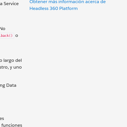
Obtener más información acerca de
a Service
Headless 360 Platform
 No
o
lback()
o largo del
stro, y uno
ing Data
es
u funciones