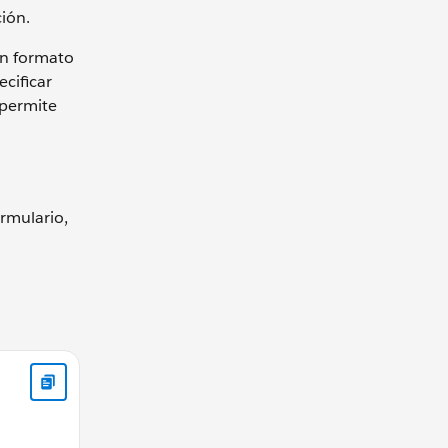
ión.
un formato
cificar
 permite
rmulario,
ss={handleSuccess}> </lightning-record-form> </lightning-