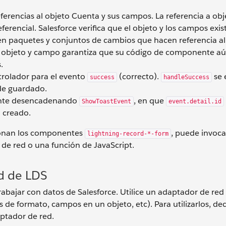
eferencias al objeto Cuenta y sus campos. La referencia a obj
rencial. Salesforce verifica que el objeto y los campos exist
 en paquetes y conjuntos de cambios que hacen referencia al
 objeto y campo garantiza que su código de componente aú
.
rolador para el evento
(correcto).
se 
success
handleSuccess
de guardado.
ente desencadenando
, en que
ShowToastEvent
event.detail.id
n creado.
cionan los componentes
, puede invoca
lightning-record-*-form
de red o una función de JavaScript.
d de LDS
abajar con datos de Salesforce. Utilice un adaptador de red 
s de formato, campos en un objeto, etc). Para utilizarlos, d
aptador de red.