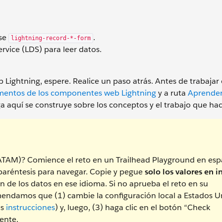
ase
.
lightning-record-*-form
rvice (LDS) para leer datos.
Lightning, espere. Realice un paso atrás. Antes de trabajar 
entos de los componentes web Lightning
y a ruta
Aprender
a aquí se construye sobre los conceptos y el trabajo que hace
LATAM)? Comience el reto en un Trailhead Playground en esp
 paréntesis para navegar. Copie y pegue
solo los valores en i
n de los datos en ese idioma. Si no aprueba el reto en su
endamos que (1) cambie la configuración local a Estados U
as
instrucciones
) y, luego, (3) haga clic en el botón “Check
ente.