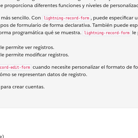
 proporciona diferentes funciones y niveles de personalizac
l más sencillo. Con
, puede especificar 
lightning-record-form
mpos de formulario de forma declarativa. También puede espe
 forma programática qué se muestra.
le
lightning-record-form
le permite ver registros.
le permite modificar registros.
cuando necesite personalizar el formato de fo
cord-edit-form
ómo se representan datos de registro.
para crear cuentas.
m object-api-name={objectApiName} fields={fields} onsucce