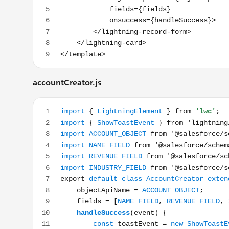
accountCreator.js
import { LightningElement } from 'lwc'; import {