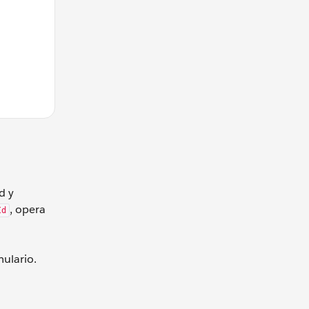
d y
, opera
Id
ulario.