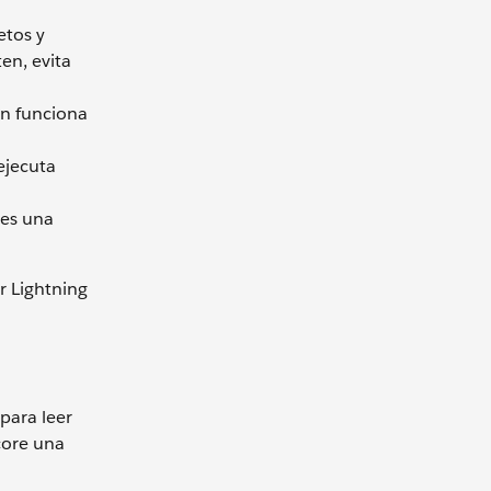
etos y
en, evita
n funciona
ejecuta
es una
r Lightning
para leer
ecore una