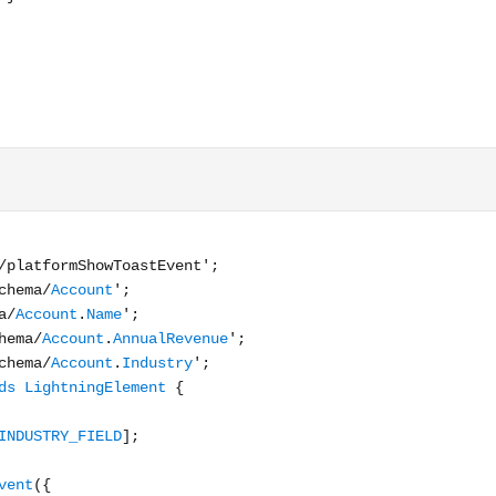
 ShowToastEvent } from 'lightning/platformShowToastEvent'