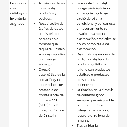
Producción
Activación de las
La modificación del
con
fuentes de
código para aplicar un
catálogo e
productos y
almacenamiento en
inventario
pedidos.
caché de página
asignado
Recopilación de
condicional y validar este
2 años de datos
almacenamiento se
de historial de
invalida cuando la
pedidos en el
clasificación predictiva se
formato que
aplica como regla de
requiere Einstein
clasificación.
si no se importan
Desarrollo de ranuras de
en Business
contenido de tipo de
Manager.
producto estático y
Creación
relleno con productos
automática de la
estáticos o productos
ubicación y las
consultados
credenciales de
recientemente.
protocolo de
Utilización de la sintaxis
transferencia de
de contexto global
archivos SSH
siempre que sea posible
(SFTP) tras la
para minimizar el
implementación
esfuerzo manual que
de Einstein.
requiere el relleno de
ranuras.
Tras validar la