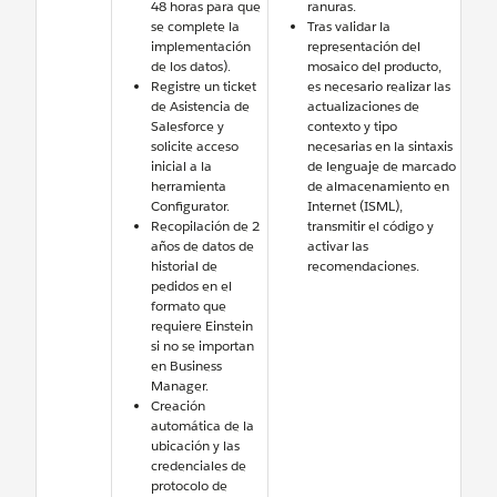
48 horas para que
ranuras.
se complete la
Tras validar la
implementación
representación del
de los datos).
mosaico del producto,
Registre un ticket
es necesario realizar las
de Asistencia de
actualizaciones de
Salesforce y
contexto y tipo
solicite acceso
necesarias en la sintaxis
inicial a la
de lenguaje de marcado
herramienta
de almacenamiento en
Configurator.
Internet (ISML),
Recopilación de 2
transmitir el código y
años de datos de
activar las
historial de
recomendaciones.
pedidos en el
formato que
requiere Einstein
si no se importan
en Business
Manager.
Creación
automática de la
ubicación y las
credenciales de
protocolo de