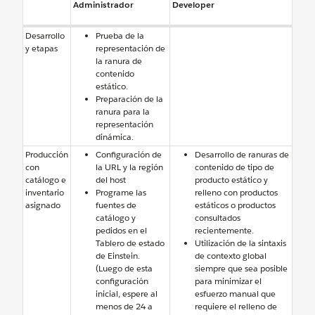
Administrador
Developer
Desarrollo
Prueba de la
y etapas
representación de
la ranura de
contenido
estático.
Preparación de la
ranura para la
representación
dinámica.
Producción
Configuración de
Desarrollo de ranuras de
con
la URL y la región
contenido de tipo de
catálogo e
del host
producto estático y
inventario
Programe las
relleno con productos
asignado
fuentes de
estáticos o productos
catálogo y
consultados
pedidos en el
recientemente.
Tablero de estado
Utilización de la sintaxis
de Einstein.
de contexto global
(Luego de esta
siempre que sea posible
configuración
para minimizar el
inicial, espere al
esfuerzo manual que
menos de 24 a
requiere el relleno de