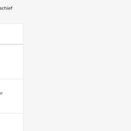
schief
er