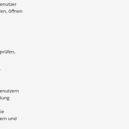
Benutzer
den, öffnen
prüfen,
r
Benutzern
klung
ie
dern und