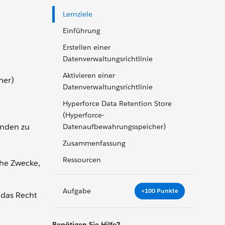
Lernziele
Einführung
Erstellen einer
Datenverwaltungsrichtlinie
Aktivieren einer
her)
Datenverwaltungsrichtlinie
Hyperforce Data Retention Store
(Hyperforce-
unden zu
Datenaufbewahrungsspeicher)
Zusammenfassung
Ressourcen
che Zwecke,
Aufgabe
+100 Punkte
 das Recht
Benötigen Sie Hilfe?