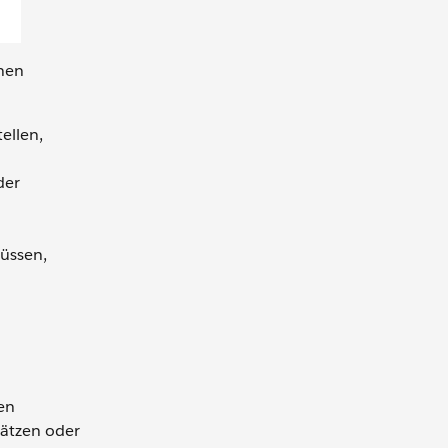
inen
ellen,
der
müssen,
en
sätzen oder