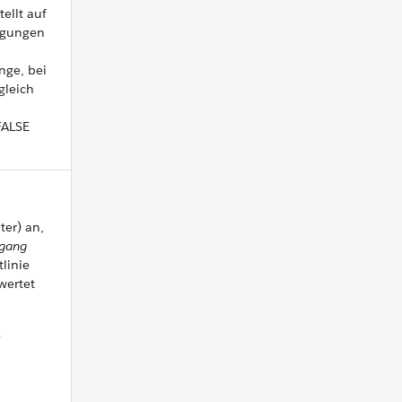
ellt auf
ngungen
nge, bei
gleich
FALSE
ter) an,
rgang
tlinie
wertet
e