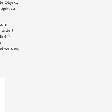
te Objekt,
Objekt zu
atum
fordert,
GIERT)
e
et werden,