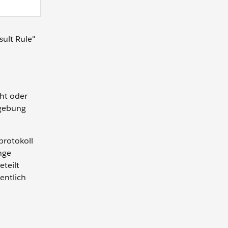
sult Rule"
cht oder
mgebung
protokoll
nge
teilt
entlich