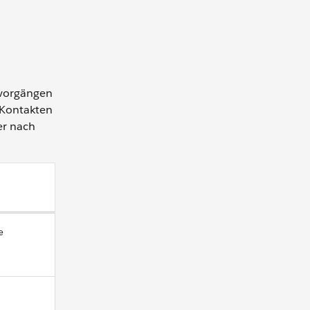
nvorgängen
h Kontakten
er nach
e