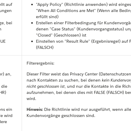
llt auf
"Apply Policy" (Richtlinie anwenden) wird eingest
gungen
"When All Conditions are Met" (Wenn alle Bedi
erfüllt sind)
ge, bei
Erstellen einer Filterbedingung für Kundenvorgä
h
denen "Case Status" (Kundenvorgangsstatus) un
"Closed" (Geschlossen) ist
RUE
Einstellen von "Result Rule" (Ergebnisregel) auf 
(FALSCH)
Filterergebnis:
r) an,
Dieser Filter weist das Privacy Center (Datenschutzcen
nach Kontakten zu suchen, bei denen
kein Kundenvo
 die
nicht geschlossen ist
, und nur die Kontakte in die Rich
HR)
aufzunehmen, bei denen dies mit FALSE (FALSCH) be
wird.
ens ein
Hinweis:
Die Richtlinie wird nur ausgeführt, wenn all
ie wird
Kundenvorgänge geschlossen sind.
dere