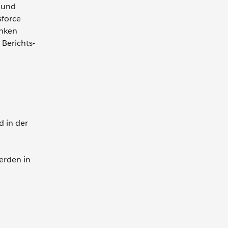
n und
sforce
anken
 Berichts-
d in der
werden in