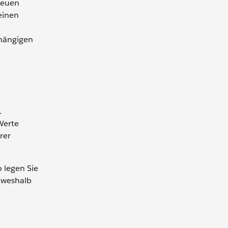
neuen
einen
bhängigen
.
Werte
rer
o legen Sie
 weshalb