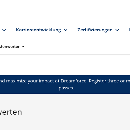
Karriereentwicklung
Zertifizierungen
stenwerten
and maximize your impact at Dreamforce.
Register
three or m
passes.
werten