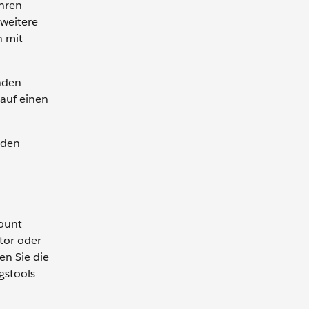
Ihren
weitere
n mit
unden
 auf einen
rden
count
tor oder
en Sie die
gstools