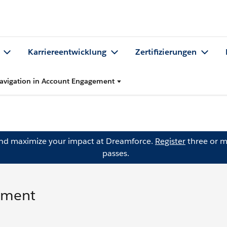
Karriereentwicklung
Zertifizierungen
avigation in Account Engagement
and maximize your impact at Dreamforce.
Register
three or m
passes.
ement