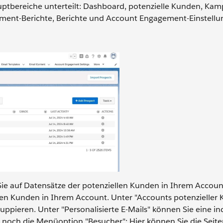
uptbereiche unterteilt: Dashboard, potenzielle Kunden, Ka
ement-Berichte, Berichte und Account Engagement-Einstellu
 Sie auf Datensätze der potenziellen Kunden in Ihrem Account
llen Kunden in Ihrem Account. Unter "Accounts potenzieller
ppieren. Unter "Personalisierte E-Mails" können Sie eine ind
t noch die Menüoption "Besucher": Hier können Sie die Seit