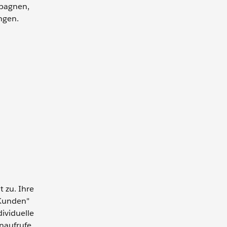
mpagnen,
ngen.
 zu. Ihre
 Kunden"
ividuelle
enaufrufe