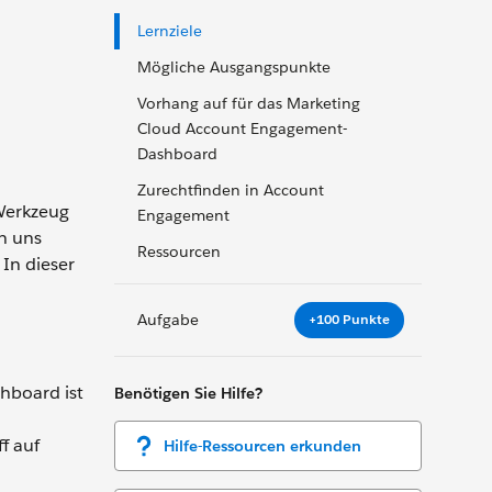
Lernziele
Mögliche Ausgangspunkte
Vorhang auf für das Marketing
Cloud Account Engagement-
Dashboard
Zurechtfinden in Account
 Werkzeug
Engagement
n uns
Ressourcen
 In dieser
Aufgabe
+100 Punkte
hboard ist
Benötigen Sie Hilfe?
f auf
Hilfe-Ressourcen erkunden